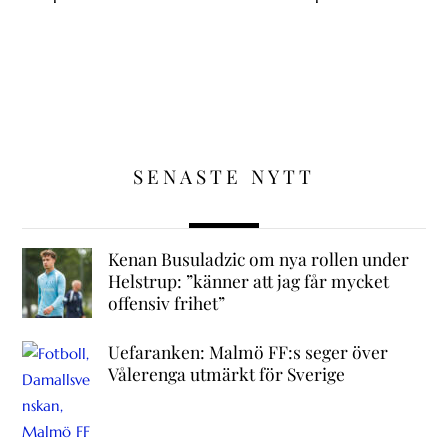
SENASTE NYTT
Kenan Busuladzic om nya rollen under
Helstrup: ”känner att jag får mycket
offensiv frihet”
Uefaranken: Malmö FF:s seger över
Vålerenga utmärkt för Sverige