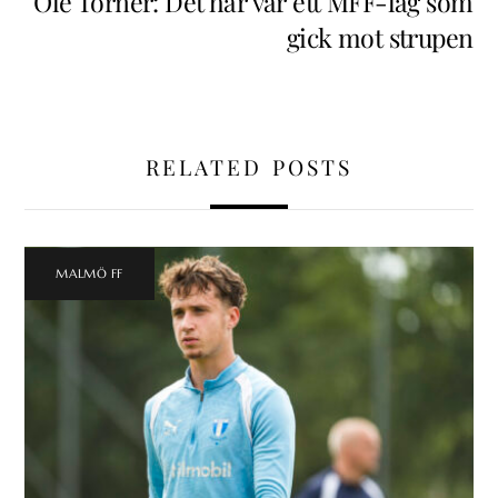
Ole Törner: Det här var ett MFF-lag som
gick mot strupen
RELATED POSTS
MALMÖ FF