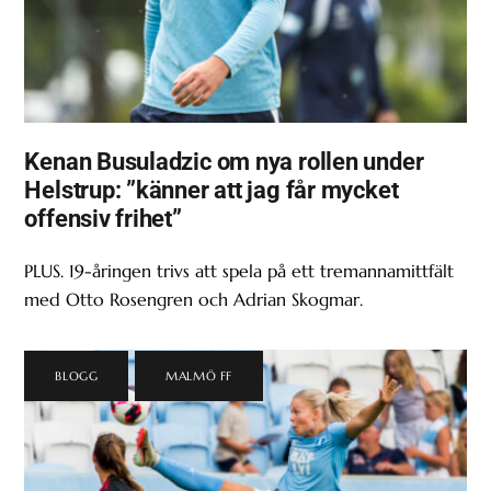
Kenan Busuladzic om nya rollen under
Helstrup: ”känner att jag får mycket
offensiv frihet”
PLUS. 19-åringen trivs att spela på ett tremannamittfält
med Otto Rosengren och Adrian Skogmar.
BLOGG
,
MALMÖ FF