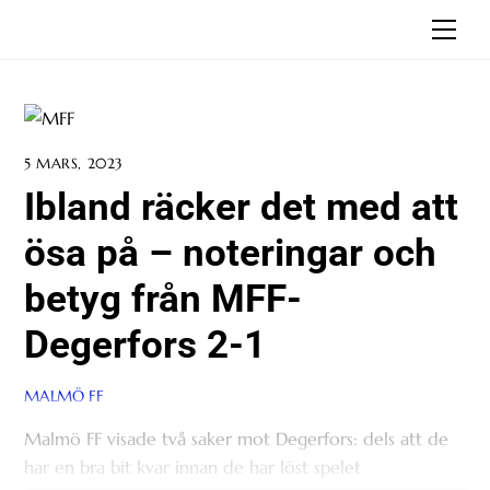
Skip
Men
to
content
5 MARS, 2023
Ibland räcker det med att
ösa på – noteringar och
betyg från MFF-
Degerfors 2-1
MALMÖ FF
Malmö FF visade två saker mot Degerfors: dels att de
har en bra bit kvar innan de har löst spelet