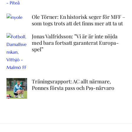
Ole Törner: En historisk seger för MFF –
som togs trots att det finns mer att ta ut
Jonas Valfridsson: ”Vi är är inte nöjda
med bara fortsatt garanterat Europa-
spel”
Träningsrapport: AC allt närmare,
Ponnes första pass och P19-närvaro