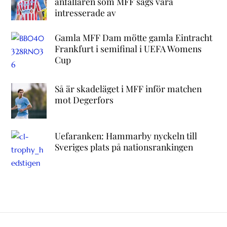
anfallaren som MFF sägs vara
intresserade av
Gamla MFF Dam mötte gamla Eintracht
Frankfurt i semifinal i UEFA Womens
Cup
Så är skadeläget i MFF inför matchen
mot Degerfors
Uefaranken: Hammarby nyckeln till
Sveriges plats på nationsrankingen