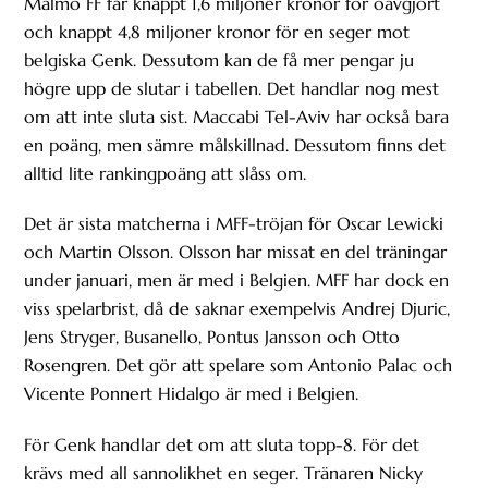
Malmö FF får knappt 1,6 miljoner kronor för oavgjort
och knappt 4,8 miljoner kronor för en seger mot
belgiska Genk. Dessutom kan de få mer pengar ju
högre upp de slutar i tabellen. Det handlar nog mest
om att inte sluta sist. Maccabi Tel-Aviv har också bara
en poäng, men sämre målskillnad. Dessutom finns det
alltid lite rankingpoäng att slåss om.
Det är sista matcherna i MFF-tröjan för Oscar Lewicki
och Martin Olsson. Olsson har missat en del träningar
under januari, men är med i Belgien. MFF har dock en
viss spelarbrist, då de saknar exempelvis Andrej Djuric,
Jens Stryger, Busanello, Pontus Jansson och Otto
Rosengren. Det gör att spelare som Antonio Palac och
Vicente Ponnert Hidalgo är med i Belgien.
För Genk handlar det om att sluta topp-8. För det
krävs med all sannolikhet en seger. Tränaren Nicky