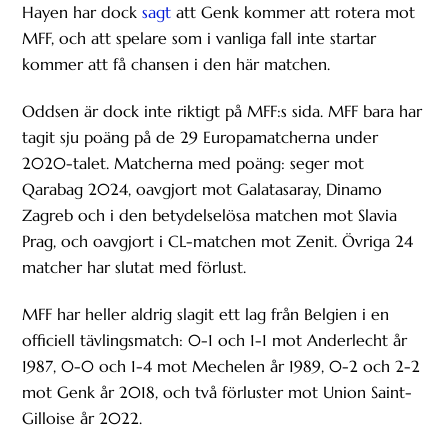
Hayen har dock
sagt
att Genk kommer att rotera mot
MFF, och att spelare som i vanliga fall inte startar
kommer att få chansen i den här matchen.
Oddsen är dock inte riktigt på MFF:s sida. MFF bara har
tagit sju poäng på de 29 Europamatcherna under
2020-talet. Matcherna med poäng: seger mot
Qarabag 2024, oavgjort mot Galatasaray, Dinamo
Zagreb och i den betydelselösa matchen mot Slavia
Prag, och oavgjort i CL-matchen mot Zenit. Övriga 24
matcher har slutat med förlust.
MFF har heller aldrig slagit ett lag från Belgien i en
officiell tävlingsmatch: 0-1 och 1-1 mot Anderlecht år
1987, 0-0 och 1-4 mot Mechelen år 1989, 0-2 och 2-2
mot Genk år 2018, och två förluster mot Union Saint-
Gilloise år 2022.