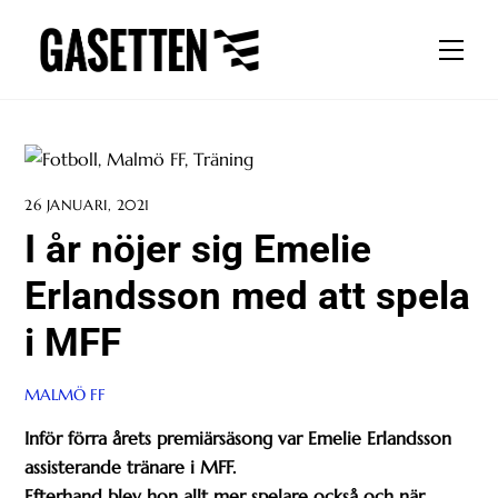
Skip
to
Men
content
26 JANUARI, 2021
I år nöjer sig Emelie
Erlandsson med att spela
i MFF
MALMÖ FF
Inför förra årets premiärsäsong var Emelie Erlandsson
assisterande tränare i MFF.
Efterhand blev hon allt mer spelare också och när