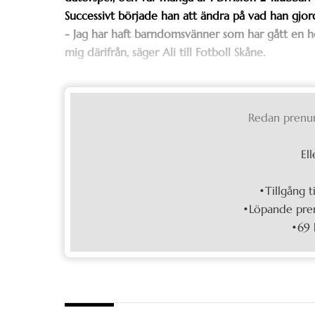
Successivt började han att ändra på vad han gjor
- Jag har haft barndomsvänner som har gått en he
mig därifrån, säger Ali till Fotboll Skåne.
Redan prenu
Ell
•Tillgång t
•Löpande pren
•69 