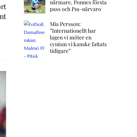
närmare, Ponnes första
rt
pass och P19-närvaro
nt
Mia Persson:
”Internationellt har
lagen vi möter en
cynism vi kanske fattats
tidigare”