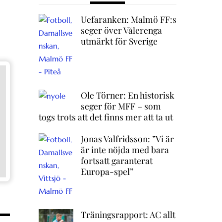
Uefaranken: Malmö FF:s
seger över Vålerenga
utmärkt för Sverige
Ole Törner: En historisk
seger för MFF – som
togs trots att det finns mer att ta ut
Jonas Valfridsson: ”Vi är
är inte nöjda med bara
fortsatt garanterat
Europa-spel”
Träningsrapport: AC allt