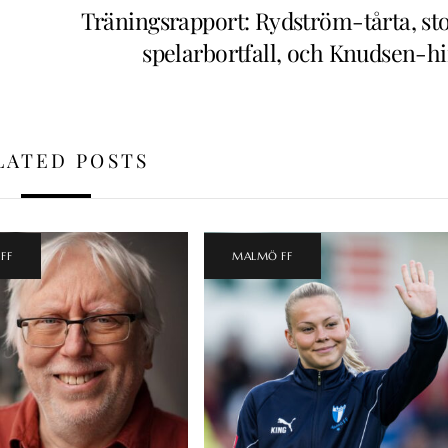
Träningsrapport: Rydström-tårta, sto
spelarbortfall, och Knudsen-hi
LATED POSTS
FF
MALMÖ FF