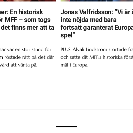
er: En historisk
Jonas Valfridsson: ”Vi är 
ör MFF – som togs
inte nöjda med bara
t det finns mer att ta
fortsatt garanterat Europ
spel”
här var en stor stund för
PLUS. Älvali Lindström störtade f
om röstade rätt på det där
och satte dit MFF:s historiska förs
Värd att vänta på.
mål i Europa.