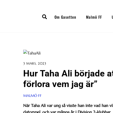
Skip
to
Search
content
Om Gasetten
Malmö FF
3 MARS, 2023
Hur Taha Ali började a
förlora vem jag är”
MALMÖ FF
När Taha Ali var ung så visste han inte vad han vi
datorspel, och var många år i Division 2-klubbar.