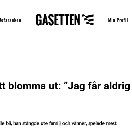
Uefaranken
Min Profil
tt blomma ut: ”Jag får aldrig
lle bli, han stängde ute familj och vänner, spelade mest