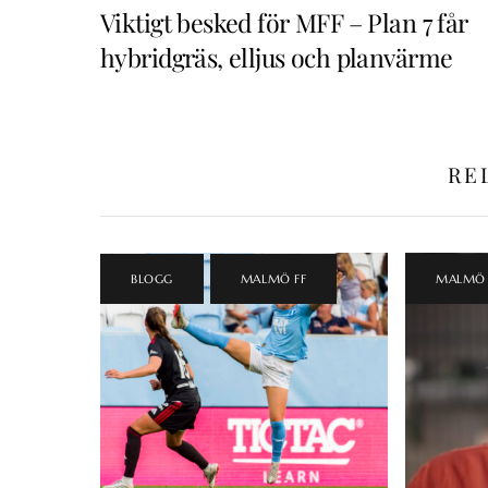
Viktigt besked för MFF – Plan 7 får
hybridgräs, elljus och planvärme
RE
BLOGG
,
MALMÖ FF
MALMÖ 