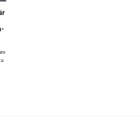
är
a-
ram
ta