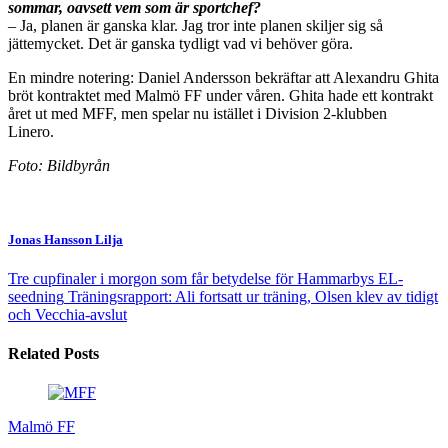
sommar, oavsett vem som är sportchef?
– Ja, planen är ganska klar. Jag tror inte planen skiljer sig så
jättemycket. Det är ganska tydligt vad vi behöver göra.
En mindre notering: Daniel Andersson bekräftar att Alexandru Ghita
bröt kontraktet med Malmö FF under våren. Ghita hade ett kontrakt
året ut med MFF, men spelar nu istället i Division 2-klubben
Linero.
Foto: Bildbyrån
Jonas Hansson Lilja
Tre cupfinaler i morgon som får betydelse för Hammarbys EL-
seedning
Träningsrapport: Ali fortsatt ur träning, Olsen klev av tidigt
och Vecchia-avslut
Related Posts
Malmö FF