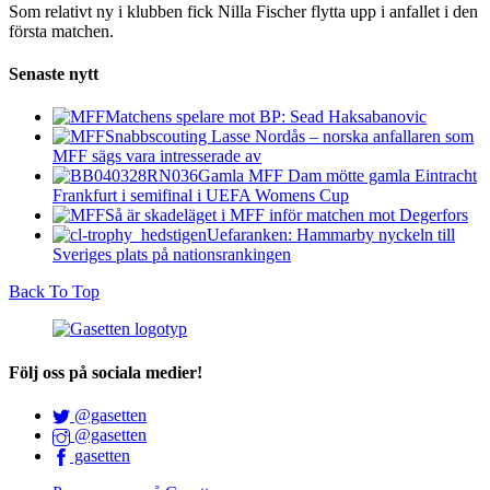
Som relativt ny i klubben fick Nilla Fischer flytta upp i anfallet i den
första matchen.
Senaste nytt
Matchens spelare mot BP: Sead Haksabanovic
Snabbscouting Lasse Nordås – norska anfallaren som
MFF sägs vara intresserade av
Gamla MFF Dam mötte gamla Eintracht
Frankfurt i semifinal i UEFA Womens Cup
Så är skadeläget i MFF inför matchen mot Degerfors
Uefaranken: Hammarby nyckeln till
Sveriges plats på nationsrankingen
Back To Top
Följ oss på sociala medier!
@gasetten
@gasetten
gasetten