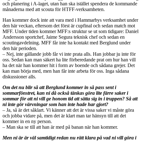
och planering i A-laget, utan han ska istället spendera de kommande
månaderna med att scouta för HTFF-verksamheten.
Han kommer dock inte att vara med i Hammarbys verksamhet under
den här veckan, eftersom det först är cupfinal och sedan match mot
MFF. Under tiden kommer MFF:s struktur se ut som tidigare: Daniel
Andersson sportchef, Jaime Segura teknisk chef och sedan en
scoutingavdelning. MFF får inte ha kontakt med Berglund under
den här perioden.
– Nej, inte gällande jobb får vi inte prata alls. Han jobbar ju inte för
oss. Sedan kan man säkert ha lite förberedande prat om hur han vill
ha det när han kommer hit i form av boende och sådana grejer. Det
kan man börja med, men han får inte arbeta för oss. Inga sådana
diskussioner alls.
Om det nu blir så att Berglund kommer in så pass sent i
sommarfönstret, kan ni då också tänkas göra lite färre saker i
sommar för att ni vill ge honom tid att sätta sig in i truppen? Så att
ni inte gör värvningar som han inte hade har gjort?
– Ja, så är det såklart. Vi känner att det är vissa saker vi måste göra
och jobba vidare på, men det är klart man tar hänsyn till att det
kommer in en ny person.
– Man ska se till att han är med på banan när han kommer.
Men ni är är väl samtidigt redan nu rätt klara på vad ni vill göra i