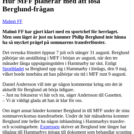
Hur MFF planerar med att lösa
Berglund-frågan
Malmö FF
Malmö FF har gjort klart med en sportchef för herrlaget.
Men som läget är just nu kommer Philip Berglund inte hinna
ha så mycket prägel på sommarens transferfönster.
Det svenska fönstret öppnar 7 juli och stänger 31 augusti. Berglund
påbörjar sin anställning i MFF i början av augusti, när den tre
månader långa uppsägningstiden i Hammarby tar slut. Enligt
Sportbladet
sa Berglund upp sig i Hammarby i lördags, den 9 maj,
vilket borde innebära att han påbörjar sin tid i MFF runt 9 augusti.
Daniel Andersson vill inte ge någon kommentar kring om det är
aktuellt för Berglund att börja tidigare.
– Just nu fokuserar vi här och nu, säger Andersson till Gasetten.
– Vi är väldigt glada att han är klar för oss.
Om inget annat händer kommer Berglund in till MFF under de sista
sommarveckornas transferarbete. Under de här månaderna kommer
Berglund inte heller ha någon inblandning i Hammarbys transfer-
och scoutingarbete.
Expressen
skriver att Berglund inte längre har
tillgång till Hammarbys inlogg till dokument som behandlar scouting