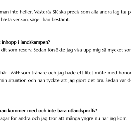
a man inte heller. Västerås SK ska precis som alla andra lag tas 
 bästa veckan, säger han bestämt.
tt inhopp i landskampen?
u dit som reserv. Sedan försökte jag visa upp mig så mycket s
r här i MFF som tränare och jag hade ett litet möte med hon
min situation och han tyckte att jag gjort det bra. Sedan var d
skan kommer med och inte bara utlandsproffs?
 vägar för andra och jag tror att många yngre nu när jag kom