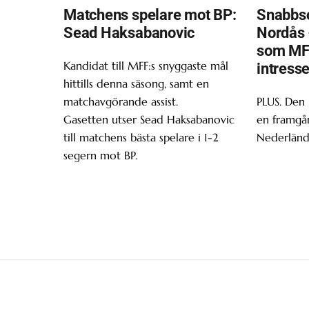
Matchens spelare mot BP:
Snabbsc
Sead Haksabanovic
Nordås 
som MF
Kandidat till MFF:s snyggaste mål
intress
hittills denna säsong, samt en
matchavgörande assist.
PLUS. Den
Gasetten utser Sead Haksabanovic
en framgån
till matchens bästa spelare i 1-2
Nederländ
segern mot BP.