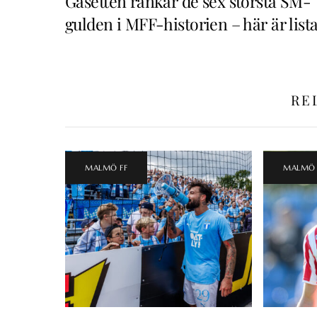
Gasetten rankar de sex största SM-
gulden i MFF-historien – här är list
RE
MALMÖ FF
MALMÖ 