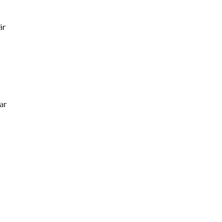
är
ar