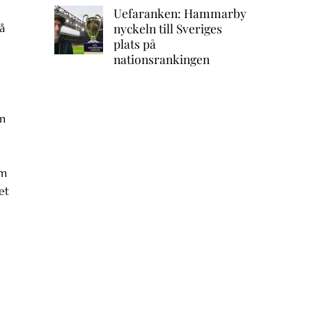
Uefaranken: Hammarby
nyckeln till Sveriges
på
plats på
nationsrankingen
om
om
et