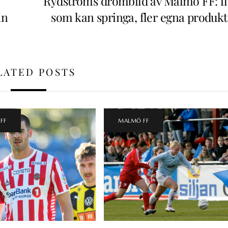
Rydströms drömbild av Malmö FF: fl
an
som kan springa, fler egna produkt
LATED POSTS
FF
MALMÖ FF