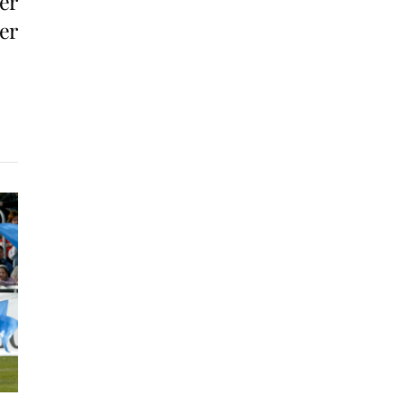
er
er