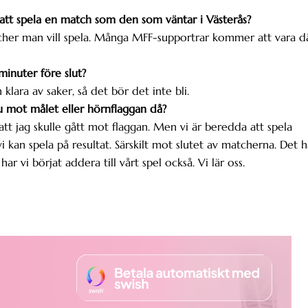
 att spela en match som den som väntar i Västerås?
atcher man vill spela. Många MFF-supportrar kommer att vara d
minuter före slut?
klara av saker, så det bör det inte bli.
u mot målet eller hörnflaggan då?
t jag skulle gått mot flaggan. Men vi är beredda att spela
 vi kan spela på resultat. Särskilt mot slutet av matcherna. Det h
r vi börjat addera till vårt spel också. Vi lär oss.