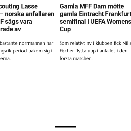
outing Lasse
Gamla MFF Dam mötte
– norska anfallaren
gamla Eintracht Frankfurt
F sägs vara
semifinal i UEFA Women
erade av
Cup
 bastante norrmannen har
Som relativt ny i klubben fick Nill
gsrik period bakom sig i
Fischer flytta upp i anfallet i den
erna.
första matchen.