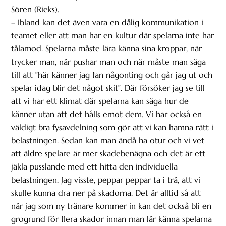
Sören (Rieks).
– Ibland kan det även vara en dålig kommunikation i
teamet eller att man har en kultur där spelarna inte har
tålamod. Spelarna måste lära känna sina kroppar, när
trycker man, när pushar man och när måste man säga
till att ”här känner jag fan någonting och går jag ut och
spelar idag blir det något skit”. Där försöker jag se till
att vi har ett klimat där spelarna kan säga hur de
känner utan att det hålls emot dem. Vi har också en
väldigt bra fysavdelning som gör att vi kan hamna rätt i
belastningen. Sedan kan man ändå ha otur och vi vet
att äldre spelare är mer skadebenägna och det är ett
jäkla pusslande med ett hitta den individuella
belastningen. Jag visste, peppar peppar ta i trä, att vi
skulle kunna dra ner på skadorna. Det är alltid så att
när jag som ny tränare kommer in kan det också bli en
grogrund för flera skador innan man lär känna spelarna