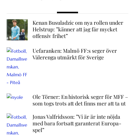
Kenan Busuladzic om nya rollen under
Helstrup: ”känner att jag får mycket
offensiv frihet”
Uefaranken: Malmö FF:s seger över
Vålerenga utmärkt för Sverige
Ole Törner: En historisk seger för MFF –
som togs trots att det finns mer att ta ut
Jonas Valfridsson: ”Vi är är inte nöjda
med bara fortsatt garanterat Europa-
spel”