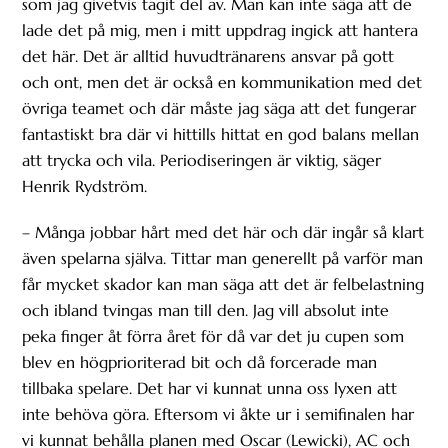
som jag givetvis tagit del av. Man kan inte säga att de
lade det på mig, men i mitt uppdrag ingick att hantera
det här. Det är alltid huvudtränarens ansvar på gott
och ont, men det är också en kommunikation med det
övriga teamet och där måste jag säga att det fungerar
fantastiskt bra där vi hittills hittat en god balans mellan
att trycka och vila. Periodiseringen är viktig, säger
Henrik Rydström.
– Många jobbar hårt med det här och där ingår så klart
även spelarna själva. Tittar man generellt på varför man
får mycket skador kan man säga att det är felbelastning
och ibland tvingas man till den. Jag vill absolut inte
peka finger åt förra året för då var det ju cupen som
blev en högprioriterad bit och då forcerade man
tillbaka spelare. Det har vi kunnat unna oss lyxen att
inte behöva göra. Eftersom vi åkte ur i semifinalen har
vi kunnat behålla planen med Oscar (Lewicki), AC och