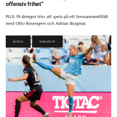
offensiv frihet”
PLUS. 19-åringen trivs att spela på ett tremannamittfält
med Otto Rosengren och Adrian Skogmar.
BLOGG
,
MALMÖ FF