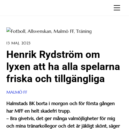
Skip
Men
to
content
13 MAJ, 2023
Henrik Rydström om
lyxen att ha alla spelarna
friska och tillgängliga
MALMÖ FF
Halmstads BK borta i morgon och för första gången
har MFF en helt skadefri trupp.
– Bra givetvis, det ger många valmöjligheter för mig
och mina tränarkollegor och det är jäkligt skönt, säger