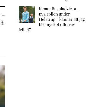
Kenan Busuladzic om
nya rollen under
 –
Helstrup: ”känner att jag
ch
får mycket offensiv
frihet”