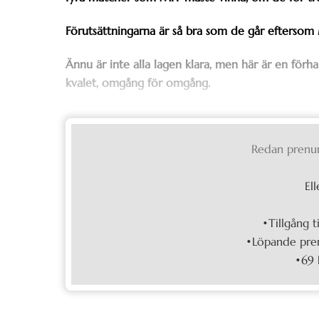
Förutsättningarna är så bra som de går efterso
Ännu är inte alla lagen klara, men här är en fö
kvalet, omgång för omgång.
Redan prenu
Ell
•Tillgång t
•Löpande pren
•69 