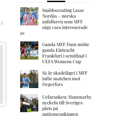
Snabbscouting Lasse
Nordås – norska
anfallaren som MFF
 i
sägs vara intresserade
av
Gamla MFF Dam mötte
gamla Eintracht
Frankfurt i semifinal i
UEFA Womens Cup
Så är skadeläget i MFF
inför matchen mot
Degerfors
Uefaranken: Hammarby
nyckeln till Sveriges
plats på
nationsrankingen