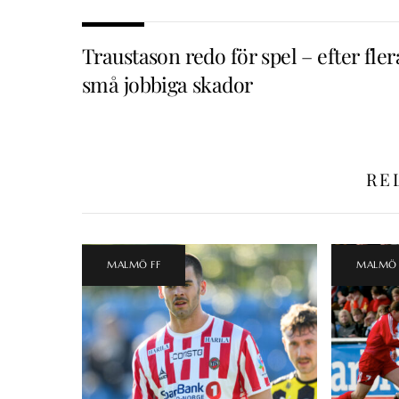
Traustason redo för spel – efter fler
små jobbiga skador
RE
MALMÖ FF
MALMÖ 