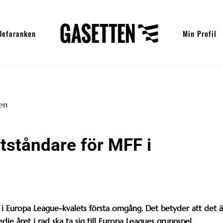
Uefaranken
Min Profil
tståndare för MFF i
 i Europa League-kvalets första omgång. Det betyder att det ä
e året i rad ska ta sig till Europa Leagues gruppspel.