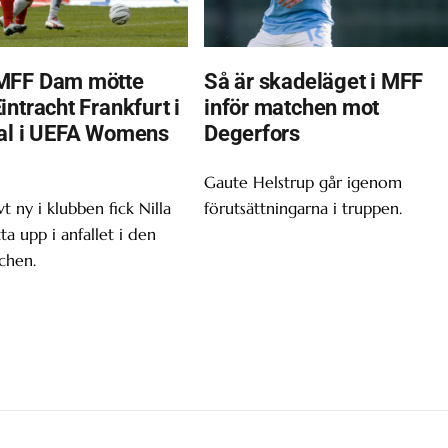
MFF Dam mötte
Så är skadeläget i MFF
ntracht Frankfurt i
inför matchen mot
al i UEFA Womens
Degerfors
Gaute Helstrup går igenom
t ny i klubben fick Nilla
förutsättningarna i truppen.
tta upp i anfallet i den
chen.