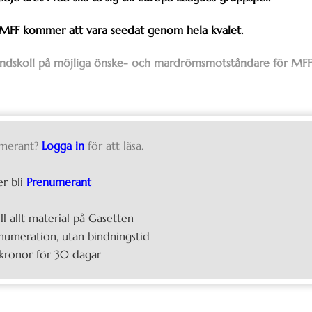
m MFF kommer att vara seedat genom hela kvalet.
rhandskoll på möjliga önske- och mardrömsmotståndare för MFF
merant?
Logga in
för att läsa.
er bli
Prenumerant
ill allt material på Gasetten
umeration, utan bindningstid
kronor för 30 dagar