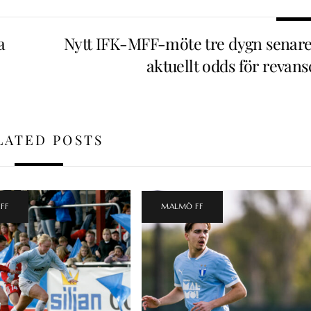
a
Nytt IFK-MFF-möte tre dygn senare
aktuellt odds för revans
LATED POSTS
FF
MALMÖ FF