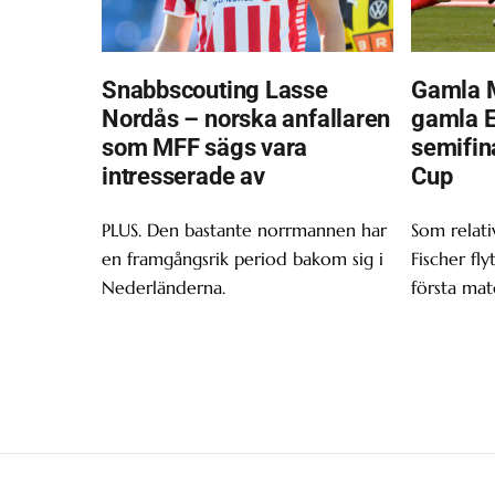
Snabbscouting Lasse
Gamla 
Nordås – norska anfallaren
gamla Ei
som MFF sägs vara
semifin
intresserade av
Cup
PLUS. Den bastante norrmannen har
Som relativ
en framgångsrik period bakom sig i
Fischer fly
Nederländerna.
första mat