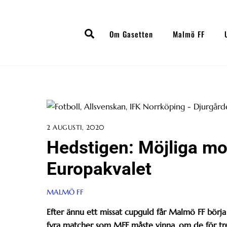
Skip
to
Search
content
Om Gasetten
Malmö FF
2 AUGUSTI, 2020
Hedstigen: Möjliga mo
Europakvalet
MALMÖ FF
Efter ännu ett missat cupguld får Malmö FF börja
fyra matcher som MFF måste vinna, om de för tredj