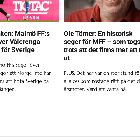
ken: Malmö FF:s
Ole Törner: En historisk
ver Vålerenga
seger för MFF – som tog
 för Sverige
trots att det finns mer att 
ut
ö FF:s seger över
gör att Norge inte har
PLUS. Det här var en stor stund fö
s att hota Sverige på
alla oss som röstade rätt på det d
kingen.
årsmötet. Värd att vänta på.