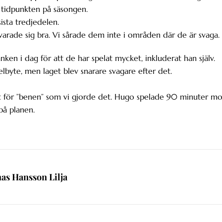
l tidpunkten på säsongen.
sista tredjedelen.
varade sig bra.
Vi sårade dem inte i områden där de är svaga.
änken i dag för att de har spelat mycket, inkluderat han själv.
elbyte, men laget blev snarare svagare efter det.
st för ”benen” som vi gjorde det. Hugo spelade 90 minuter mo
 på planen.
nas Hansson Lilja