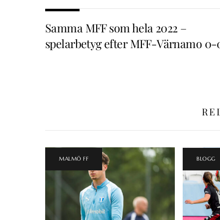
Samma MFF som hela 2022 –
spelarbetyg efter MFF-Värnamo 0-
RE
MALMÖ FF
BLOGG