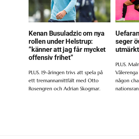
Kenan Busuladzic om nya
Uefaran
rollen under Helstrup:
seger ö
”känner att jag får mycket
utmärkt
offensiv frihet”
PLUS. Malm
PLUS. 19-åringen trivs att spela på
Vålerenga 
ett tremannamittfält med Otto
någon chan
Rosengren och Adrian Skogmar.
nationsran