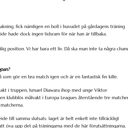
skakning, fick nämligen en boll i huvudet på gårdagens träning
eide hade dock ingen tidsram för när han är tillbaka.
lig position. Vi har bara ett liv. Då ska man inte ta några chan
appan?
då som gör en bra match igen och är en fantastisk fin kille.
akt i truppen, Ismael Diawara ihop med unge Viktor
a en klubblös målvakt i Europa Leagues återstående tre matcher
e matcherna.
 till samma slutsats: laget är helt enkelt inte tillräckligt
t att öva upp det på träningarna med de här förutsättningarna.