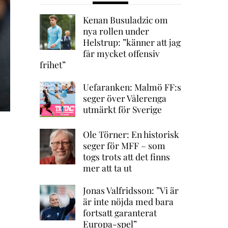
Kenan Busuladzic om
nya rollen under
Helstrup: ”känner att jag
får mycket offensiv
frihet”
Uefaranken: Malmö FF:s
seger över Vålerenga
utmärkt för Sverige
Ole Törner: En historisk
seger för MFF – som
togs trots att det finns
mer att ta ut
Jonas Valfridsson: ”Vi är
är inte nöjda med bara
fortsatt garanterat
Europa-spel”