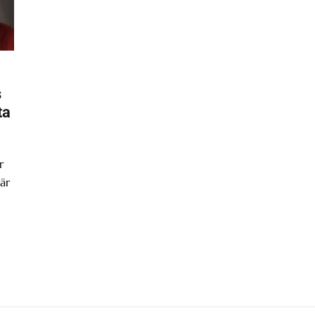
s
ta
r
är