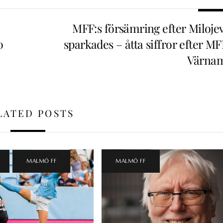
MFF:s försämring efter Milojev
0
sparkades – åtta siffror efter M
Värna
LATED POSTS
,
MALMÖ FF
MALMÖ FF