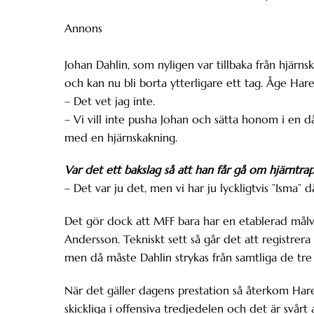
Annons
Johan Dahlin, som nyligen var tillbaka från hjärn
och kan nu bli borta ytterligare ett tag. Åge Har
– Det vet jag inte.
– Vi vill inte pusha Johan och sätta honom i en då
med en hjärnskakning.
Var det ett bakslag så att han får gå om hjärntr
– Det var ju det, men vi har ju lyckligtvis ”Isma” 
Det gör dock att MFF bara har en etablerad målv
Andersson. Tekniskt sett så går det att registrer
men då måste Dahlin strykas från samtliga de tr
När det gäller dagens prestation så återkom Hareide
skickliga i offensiva tredjedelen och det är svår