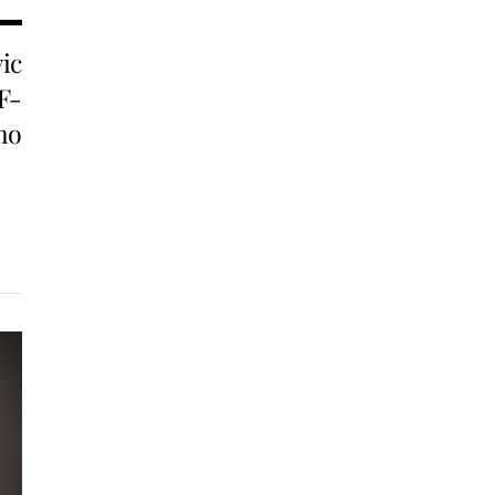
ic
FF-
mo