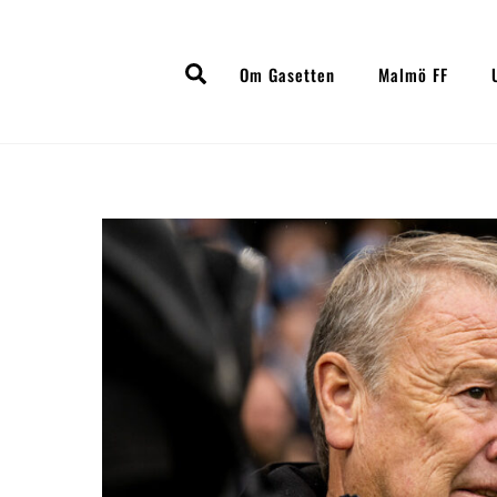
Skip
to
Search
content
Om Gasetten
Malmö FF