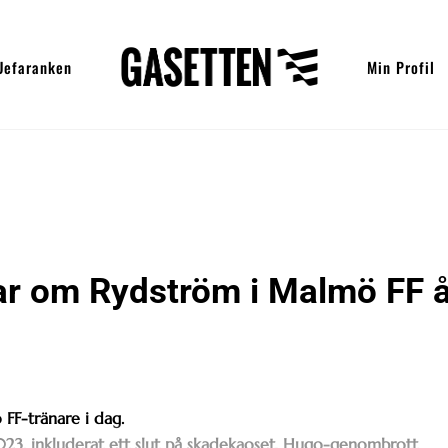
Uefaranken
Min Profil
r om Rydström i Malmö FF å
FF-tränare i dag.
, inkluderat ett slut på skadekaoset, Hugo-genombrott