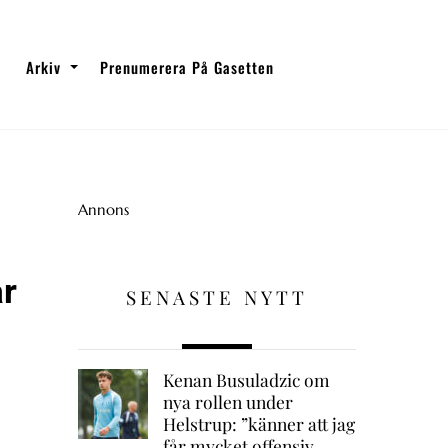
Arkiv
Prenumerera På Gasetten
Annons
r
SENASTE NYTT
Kenan Busuladzic om
nya rollen under
Helstrup: ”känner att jag
får mycket offensiv