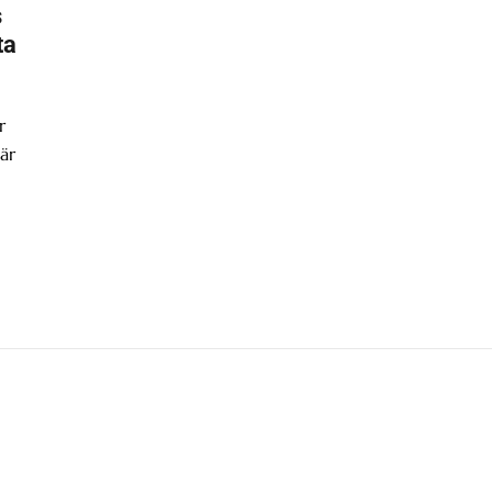
s
ta
r
är