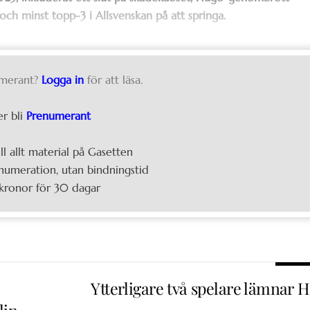
 och minst topp-3 i Allsvenskan på att springa.
merant?
Logga in
för att läsa.
er bli
Prenumerant
ill allt material på Gasetten
umeration, utan bindningstid
kronor för 30 dagar
Ytterligare två spelare lämnar H