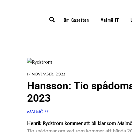
Skip
to
Search
content
Om Gasetten
Malmö FF
17 NOVEMBER, 2022
Hansson: Tio spådoma
2023
MALMÖ FF
Henrik Rydström kommer att bli klar som Malmö 
Tio spådomar om vad som kommer att hända 2023