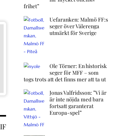
frihet”
Uefaranken: Malmö FF:s
seger över Vålerenga
utmärkt för Sverige
Ole Törner: En historisk
seger för MFF – som
togs trots att det finns mer att ta ut
Jonas Valfridsson: ”Vi är
är inte nöjda med bara
fortsatt garanterat
Europa-spel”
IF