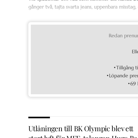
gånger två, tajta svarta jeans, uppenbara misstag,
Redan prenu
Ell
•Tillgång t
•Löpande pren
•69 
Utlåningen till BK Olympic blev ett