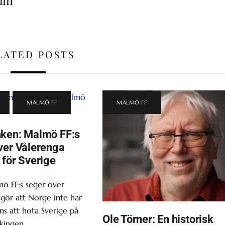
lin
LATED POSTS
,
MALMÖ FF
MALMÖ FF
ken: Malmö FF:s
ver Vålerenga
 för Sverige
ö FF:s seger över
gör att Norge inte har
s att hota Sverige på
Ole Törner: En historisk
kingen.