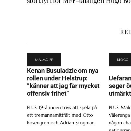
stort lyft för MFF-talangen Hugo Bo
RE
MALMÖ FF
BLOGG
Kenan Busuladzic om nya
rollen under Helstrup:
Uefaran
”känner att jag får mycket
seger ö
offensiv frihet”
utmärkt
PLUS. 19-åringen trivs att spela på
PLUS. Malm
ett tremannamittfält med Otto
Vålerenga 
Rosengren och Adrian Skogmar.
någon chan
nationsran