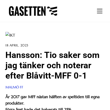
Skip
to
Men
content
18 APRIL, 2023
Hansson: Tio saker som
jag tänker och noterar
efter Blåvitt-MFF 0-1
MALMÖ FF
År 2017 gav MFF nästan hälften av speltiden till egna
produkter.
Förra året hade det halverats till 25%.