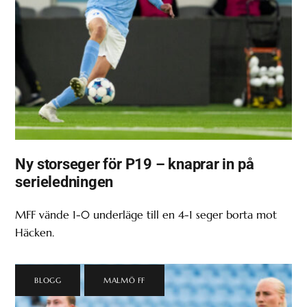
Ny storseger för P19 – knaprar in på
serieledningen
MFF vände 1-0 underläge till en 4-1 seger borta mot
Häcken.
BLOGG
,
MALMÖ FF