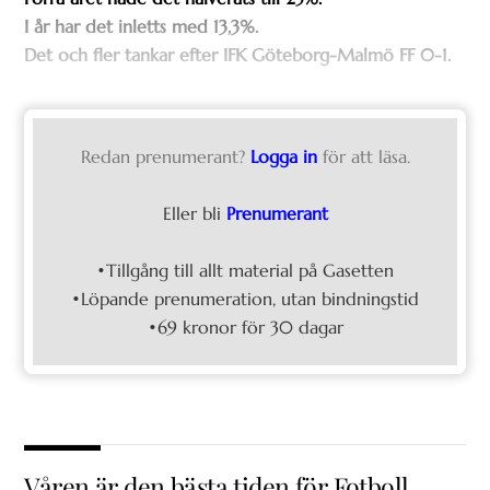
I år har det inletts med 13,3%.
Det och fler tankar efter IFK Göteborg-Malmö FF 0-1.
Redan prenumerant?
Logga in
för att läsa.
Eller bli
Prenumerant
•Tillgång till allt material på Gasetten
•Löpande prenumeration, utan bindningstid
•69 kronor för 30 dagar
Våren är den bästa tiden för Fotboll