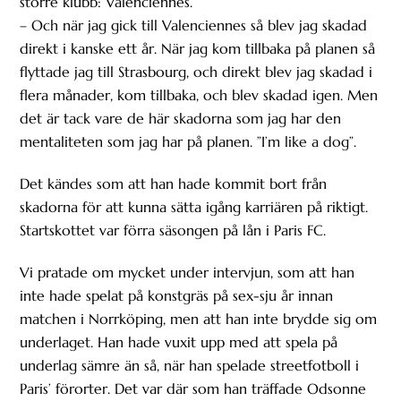
större klubb: Valenciennes.
– Och när jag gick till Valenciennes så blev jag skadad
direkt i kanske ett år. När jag kom tillbaka på planen så
flyttade jag till Strasbourg, och direkt blev jag skadad i
flera månader, kom tillbaka, och blev skadad igen. Men
det är tack vare de här skadorna som jag har den
mentaliteten som jag har på planen. ”I’m like a dog”.
Det kändes som att han hade kommit bort från
skadorna för att kunna sätta igång karriären på riktigt.
Startskottet var förra säsongen på lån i Paris FC.
Vi pratade om mycket under intervjun, som att han
inte hade spelat på konstgräs på sex-sju år innan
matchen i Norrköping, men att han inte brydde sig om
underlaget. Han hade vuxit upp med att spela på
underlag sämre än så, när han spelade streetfotboll i
Paris’ förorter. Det var där som han träffade Odsonne