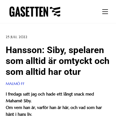
Skip
to
Men
content
25 JULI, 2022
Hansson: Siby, spelaren
som alltid är omtyckt och
som alltid har otur
MALMÖ FF
I fredags satt jag och hade ett långt snack med
Mahamé Siby.
Om vem han är, varför han är här, och vad som har
hänt i hans liv.