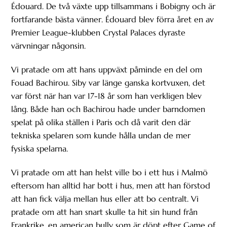
Édouard. De två växte upp tillsammans i Bobigny och är
fortfarande bästa vänner. Édouard blev förra året en av
Premier League-klubben Crystal Palaces dyraste
värvningar någonsin.
Vi pratade om att hans uppväxt påminde en del om
Fouad Bachirou. Siby var länge ganska kortvuxen, det
var först när han var 17-18 år som han verkligen blev
lång. Både han och Bachirou hade under barndomen
spelat på olika ställen i Paris och då varit den där
tekniska spelaren som kunde hålla undan de mer
fysiska spelarna.
Vi pratade om att han helst ville bo i ett hus i Malmö
eftersom han alltid har bott i hus, men att han förstod
att han fick välja mellan hus eller att bo centralt. Vi
pratade om att han snart skulle ta hit sin hund från
Frankrike, en american bully som är döpt efter Game of