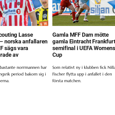
outing Lasse
Gamla MFF Dam mötte
– norska anfallaren
gamla Eintracht Frankfurt
F sägs vara
semifinal i UEFA Women
erade av
Cup
 bastante norrmannen har
Som relativt ny i klubben fick Nill
gsrik period bakom sig i
Fischer flytta upp i anfallet i den
erna.
första matchen.