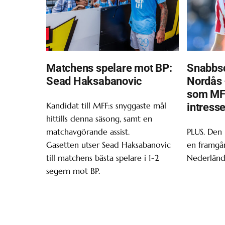
Matchens spelare mot BP:
Snabbsc
Sead Haksabanovic
Nordås 
som MF
Kandidat till MFF:s snyggaste mål
intress
hittills denna säsong, samt en
matchavgörande assist.
PLUS. Den
Gasetten utser Sead Haksabanovic
en framgån
till matchens bästa spelare i 1-2
Nederländ
segern mot BP.