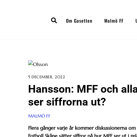
Skip
to
Search
content
Om Gasetten
Malmö FF
5 DECEMBER, 2022
Hansson: MFF och alla
ser siffrorna ut?
MALMÖ FF
Flera gånger varje år kommer diskussionerna om
Fotboll Skåne sätter siffror på hur MFF ser ut i rel