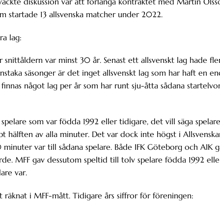
väckte diskussion var att förlänga kontraktet med Martin Olss
om startade 13 allsvenska matcher under 2022.
ra lag:
 snittåldern var minst 30 år. Senast ett allsvenskt lag hade fle
nstaka säsonger är det inget allsvenskt lag som har haft en e
finnas något lag per år som har runt sju-åtta sådana startelvor
spelare som var födda 1992 eller tidigare, det vill säga spelar
t hälften av alla minuter. Det var dock inte högst i Allsvenska
minuter var till sådana spelare. Både IFK Göteborg och AIK g
rde. MFF gav dessutom speltid till tolv spelare födda 1992 elle
are var.
räknat i MFF-mått. Tidigare års siffror för föreningen: