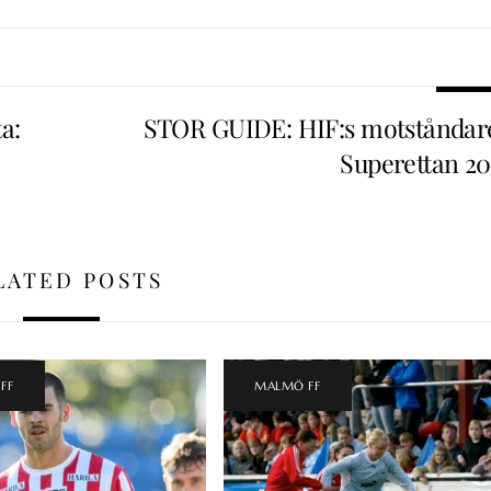
a:
STOR GUIDE: HIF:s motståndare
Superettan 20
LATED POSTS
FF
MALMÖ FF