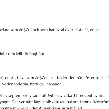
 spelare som är 30+ och som har avtal över nästa år, enligt
te officiellt förlängt än)
haft en startelva som är 30+ i snittålder den här hösten/det hä
z, Nederländerna, Portugal, Kroatien…
et av september) visade att MFF gav cirka 34 procent av sina
er yngre. Det var näst lägst i Allsvenskan bakom Henrik Rydströ
nog inte mycket under Allsvenskans sista månad.