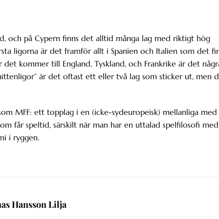
nd, och på Cypern finns det alltid många lag med riktigt hög
sta ligorna är det framför allt i Spanien och Italien som det fi
r det kommer till England, Tyskland, och Frankrike är det någr
ttenligor” är det oftast ett eller två lag som sticker ut, men 
g som MFF: ett topplag i en (icke-sydeuropeisk) mellanliga med
m får speltid, särskilt när man har en uttalad spelfilosofi med
mi i ryggen.
nas Hansson Lilja