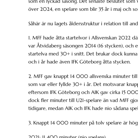
som en lyckad säsong. Det senaste beslutet som 
över 2024, en spelare som blir 35 år i maj och s
Såhär är nu lagets åldersstruktur i relation till and
1. MFF hade åtta startelvor i Allsvenskan 2022 där
var Åtvidaberg säsongen 2014 (16 stycken), och e
startelva med 30+ i snitt. Det brukar dock kunna 
och i år hade även IFK Göteborg åtta stycken.
2. MFF gav knappt 14 000 allsvenska minuter till 
som var eller fyllde 30+ i år. Det motsvarar knapp
eftersom IFK Göteborg och AIK gav cirka 15 000 
dock fler minuter till U21-spelare än vad MFF gjo
tidigare, medan AIK och IFK hade nio sådana spel
3. Knappt 14 000 minuter på tolv spelare är högt 
2021: 11 400 minuter (nio spelare)