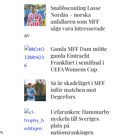
Snabbscouting Lasse
Nordås – norska
anfallaren som MFF
sägs vara intresserade
av
Gamla MFF Dam mötte
gamla Eintracht
Frankfurt i semifinal i
UEFA Womens Cup
Så är skadeläget i MFF
inför matchen mot
Degerfors
Uefaranken: Hammarby
nyckeln till Sveriges
plats på
nationsrankingen
es