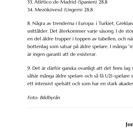
33. Atlético de Madrid (Spanien) 28,8
34. Mezökövesd (Ungern) 28,8
8. Några av trenderna i Europa: i Turkiet, Grekla
snittålder. Det återkommer varje säsong. I de stör
en del äldre trupper i toppen av tabellen, och nä
bottenlag som satsar på äldre spelare. I många ”mi
är ingen garanti att de existerar.
9. Det är därför ganska ovanligt att det finns la
såhär många äldre spelare och så få U21-spelare so
ett intensivt spelsätt och som har en stark akade
Foto: Bildbyrån
Jo