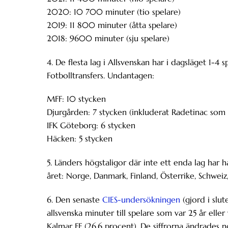
2020: 10 700 minuter (tio spelare)
2019: 11 800 minuter (åtta spelare)
2018: 9600 minuter (sju spelare)
4. De flesta lag i Allsvenskan har i dagsläget 1-4
Fotbolltransfers. Undantagen:
MFF: 10 stycken
Djurgården: 7 stycken (inkluderat Radetinac som in
IFK Göteborg: 6 stycken
Häcken: 5 stycken
5. Länders högstaligor där inte ett enda lag har 
året: Norge, Danmark, Finland, Österrike, Schwei
6. Den senaste
CIES-undersökningen
(gjord i slut
allsvenska minuter till spelare som var 25 år ell
Kalmar FF (26,6 procent). De siffrorna ändrades 