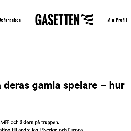
Uefaranken
Min Profil
 deras gamla spelare – hur
 MFF och åldern på truppen.
ation till andra lag i Sverige och Europa.