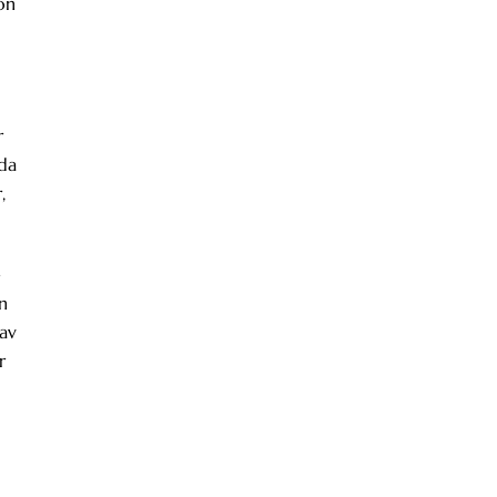
on
r
nda
,
e
n
av
r