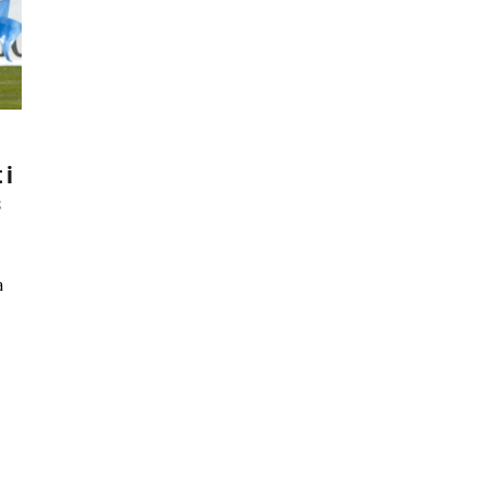
 i
s
a