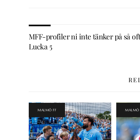
MFF-profiler ni inte tänker på så oft
Lucka 5
RE
MALMÖ FF
MALMÖ 