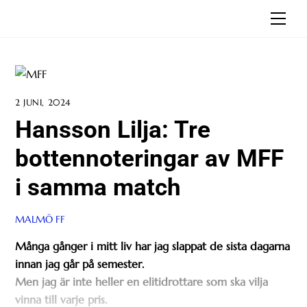
Skip
Men
to
content
2 JUNI, 2024
Hansson Lilja: Tre
bottennoteringar av MFF
i samma match
MALMÖ FF
Många gånger i mitt liv har jag slappat de sista dagarna
innan jag går på semester.
Men jag är inte heller en elitidrottare som ska vilja
vinna till varje pris.