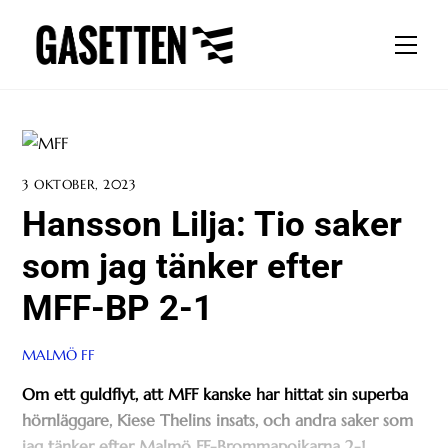
Skip
to
Men
content
3 OKTOBER, 2023
Hansson Lilja: Tio saker
som jag tänker efter
MFF-BP 2-1
MALMÖ FF
Om ett guldflyt, att MFF kanske har hittat sin superba
hörnläggare, Kiese Thelins insats, och andra saker som
jag tänker efter Malmö FF-Brommapojkarna 2-1.