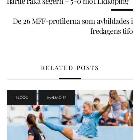
fjärde raka segern – 5-0 mot Lidköping
De 26 MFF-profilerna som avbildades i
fredagens tifo
RELATED POSTS
BLOGG
,
MALMÖ FF