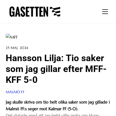
Skip
to
Men
content
25 MAJ, 2024
Hansson Lilja: Tio saker
som jag gillar efter MFF-
KFF 5-0
MALMÖ FF
Jag skulle skriva om tio helt olika saker som jag gillade i
Malmö FF:s seger mot Kalmar FF (5-0).
Det slutade med att jag helst ville prata om Hugo