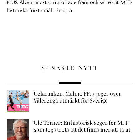
PLUS. Älvali Lindström störtade fram och satte dit MFF:s
historiska första mål i Europa.
SENASTE NYTT
Uefaranken: Malmö FF:s seger över
Vålerenga utmärkt för Sverige
Ole Törner: En historisk seger för MFF –
som togs trots att det finns mer att ta ut