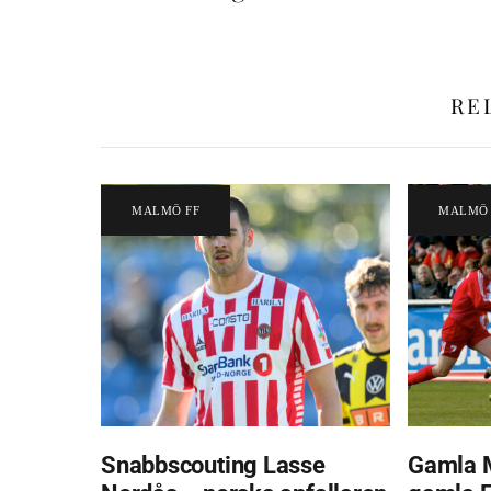
RE
MALMÖ FF
MALMÖ 
Snabbscouting Lasse
Gamla 