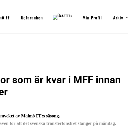
mö FF
Uefaranken
Min Profil
Arkiv
gor som är kvar i MFF innan
er
 mycket av Malmö FF:s säsong.
ven för att det svenska transferfönstret stänger på måndag.