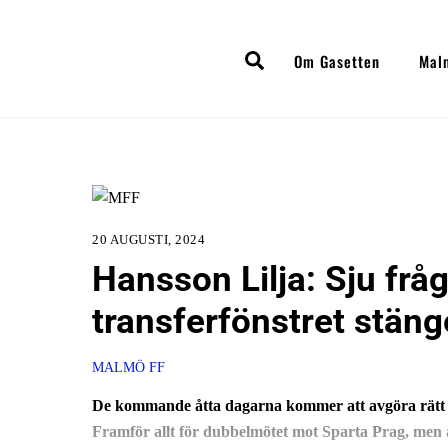
Skip
to
Search
Om Gasetten
Mal
content
20 AUGUSTI, 2024
Hansson Lilja: Sju frå
transferfönstret stäng
MALMÖ FF
De kommande åtta dagarna kommer att avgöra rätt
Framför allt för dubbelmötet mot Sparta Prag, men ä