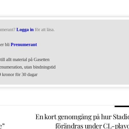
umerant?
Logga in
för att läsa.
ler bli
Prenumerant
till allt material på Gasetten
numeration, utan bindningstid
9 kronor för 30 dagar
En kort genomgång på hur Stadi
e”
förändras under CL-playo