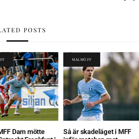
LATED POSTS
FF
MALMÖ FF
MFF Dam mötte
Så är skadeläget i MFF