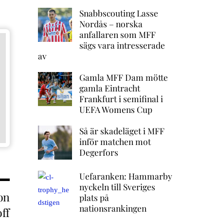
Snabbscouting Lasse
Nordås – norska
anfallaren som MFF
sägs vara intresserade
av
Gamla MFF Dam mötte
gamla Eintracht
Frankfurt i semifinal i
UEFA Womens Cup
Så är skadeläget i MFF
inför matchen mot
Degerfors
Uefaranken: Hammarby
nyckeln till Sveriges
on
plats på
nationsrankingen
ff