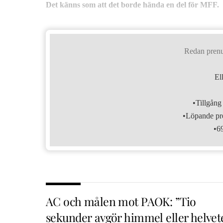
Det känns som att det borde hända en del för MFF.
Redan pren
El
•Tillgång 
•Löpande pre
•6
AC och målen mot PAOK: ”Tio
sekunder avgör himmel eller helvet