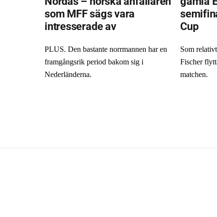
Nordås – norska anfallaren
gamla Ei
som MFF sägs vara
semifin
intresserade av
Cup
PLUS. Den bastante norrmannen har en
Som relativt
framgångsrik period bakom sig i
Fischer flytt
Nederländerna.
matchen.