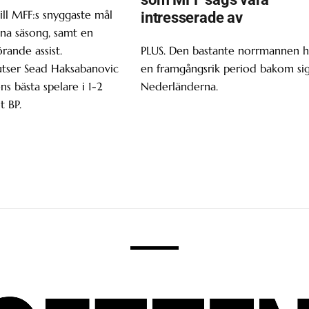
ill MFF:s snyggaste mål
intresserade av
enna säsong, samt en
ande assist.
PLUS. Den bastante norrmannen h
utser Sead Haksabanovic
en framgångsrik period bakom sig
ns bästa spelare i 1-2
Nederländerna.
t BP.