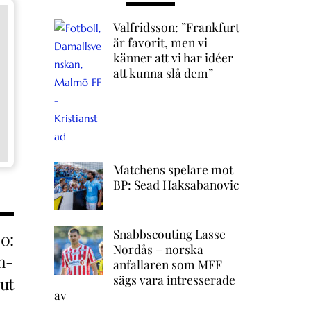
Valfridsson: ”Frankfurt
är favorit, men vi
känner att vi har idéer
att kunna slå dem”
Matchens spelare mot
BP: Sead Haksabanovic
Snabbscouting Lasse
0:
Nordås – norska
m-
anfallaren som MFF
sägs vara intresserade
ut
av