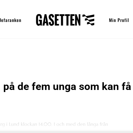
Uefaranken
Min Profil
n på de fem unga som kan få
rg i Lund klockan 14.00. I och med den långa från