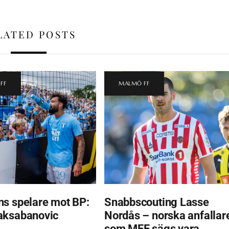
LATED POSTS
FF
MALMÖ FF
s spelare mot BP:
Snabbscouting Lasse
aksabanovic
Nordås – norska anfallar
som MFF sägs vara