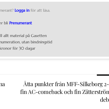
merant?
Logga in
för att läsa.
er bli
Prenumerant
ill allt material på Gasetten
umeration, utan bindningstid
kronor för 30 dagar
rna
Åtta punkter från MFF-Silkeborg 2-
fin AC-comeback och fin Zätterströ
deb