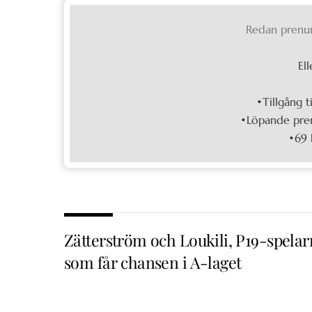
Redan prenu
Ell
•Tillgång t
•Löpande pren
•69 
Zätterström och Loukili, P19-spela
som får chansen i A-laget