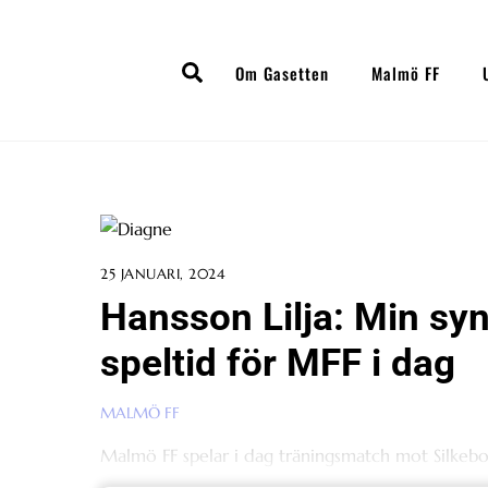
Skip
to
Search
content
Om Gasetten
Malmö FF
25 JANUARI, 2024
Hansson Lilja: Min sy
speltid för MFF i dag
MALMÖ FF
Malmö FF spelar i dag träningsmatch mot Silkebo