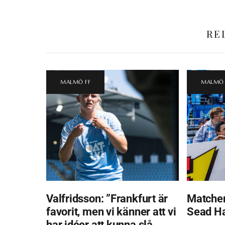
RE
MALMÖ FF
MALMÖ 
Valfridsson: ”Frankfurt är
Matchen
favorit, men vi känner att vi
Sead H
har idéer att kunna slå