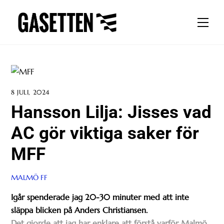
Skip
to
Men
content
8 JULI, 2024
Hansson Lilja: Jisses vad
AC gör viktiga saker för
MFF
MALMÖ FF
Igår spenderade jag 20-30 minuter med att inte
släppa blicken på Anders Christiansen.
Det gjorde att jag har enklare att förstå varför Malmö