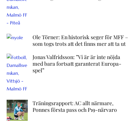
Ole Törner: En historisk seger för MFF –
som togs trots att det finns mer att ta ut
Jonas Valfridsson: ”Vi är är inte nöjda
med bara fortsatt garanterat Europa-
spel”
Träningsrapport: AC allt närmare,
Ponnes första pass och P19-närvaro