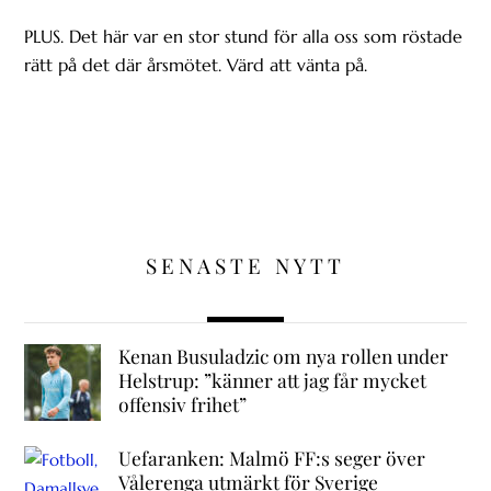
PLUS. Det här var en stor stund för alla oss som röstade
rätt på det där årsmötet. Värd att vänta på.
SENASTE NYTT
Kenan Busuladzic om nya rollen under
Helstrup: ”känner att jag får mycket
offensiv frihet”
Uefaranken: Malmö FF:s seger över
Vålerenga utmärkt för Sverige