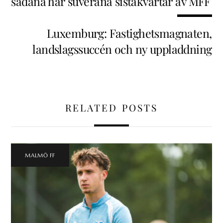
sådana här suveräna sistakvartar av MFF
Luxemburg: Fastighetsmagnaten,
landslagssuccén och ny uppladdning
RELATED POSTS
MALMÖ FF