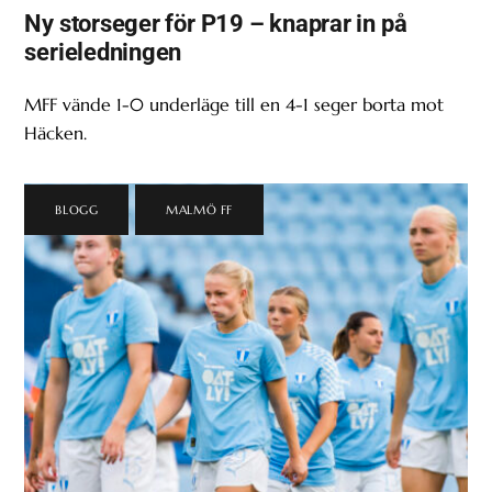
Ny storseger för P19 – knaprar in på
serieledningen
MFF vände 1-0 underläge till en 4-1 seger borta mot
Häcken.
BLOGG
,
MALMÖ FF