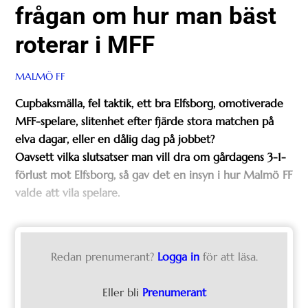
frågan om hur man bäst
roterar i MFF
MALMÖ FF
Cupbaksmälla, fel taktik, ett bra Elfsborg, omotiverade
MFF-spelare, slitenhet efter fjärde stora matchen på
elva dagar, eller en dålig dag på jobbet?
Oavsett vilka slutsatser man vill dra om gårdagens 3-1-
förlust mot Elfsborg, så gav det en insyn i hur Malmö FF
valde att vila spelare.
Redan prenumerant?
Logga in
för att läsa.
Eller bli
Prenumerant