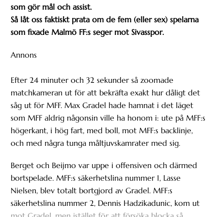
som gör mål och assist.
Så låt oss faktiskt prata om de fem (eller sex) spelarna
som fixade Malmö FF:s seger mot Sivasspor.
Annons
Efter 24 minuter och 32 sekunder så zoomade
matchkameran ut för att bekräfta exakt hur dåligt det
såg ut för MFF. Max Gradel hade hamnat i det läget
som MFF aldrig någonsin ville ha honom i: ute på MFF:s
högerkant, i hög fart, med boll, mot MFF:s backlinje,
och med några tunga måltjuvskamrater med sig.
Berget och Beijmo var uppe i offensiven och därmed
bortspelade. MFF:s säkerhetslina nummer 1, Lasse
Nielsen, blev totalt bortgjord av Gradel. MFF:s
säkerhetslina nummer 2, Dennis Hadzikadunic, kom ut
mot Gradel, men istället för att försöka blocka så