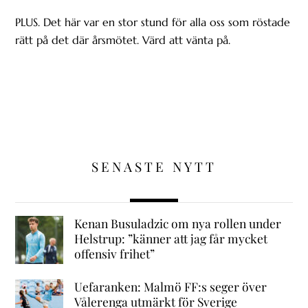
PLUS. Det här var en stor stund för alla oss som röstade
rätt på det där årsmötet. Värd att vänta på.
SENASTE NYTT
Kenan Busuladzic om nya rollen under
Helstrup: ”känner att jag får mycket
offensiv frihet”
Uefaranken: Malmö FF:s seger över
Vålerenga utmärkt för Sverige