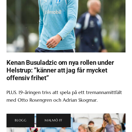
Kenan Busuladzic om nya rollen under
Helstrup: ”känner att jag får mycket
offensiv frihet”
PLUS. 19-åringen trivs att spela på ett tremannamittfält
med Otto Rosengren och Adrian Skogmar.
BLOGG
,
MALMÖ FF