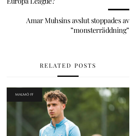
Europa League?
Amar Muhsins avslut stoppades av
”monsterräddning”
RELATED POSTS
MALMÖ FF