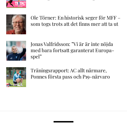
Ole Törner: En historisk seger för MFF –
som togs trots att det finns mer att ta ut
Jonas Valfridsson: ”Vi är är inte nöjda
med bara fortsatt garanterat Europa-
spel”
Träningsrapport: AC allt närmare,
Ponnes första pass och P19-närvaro