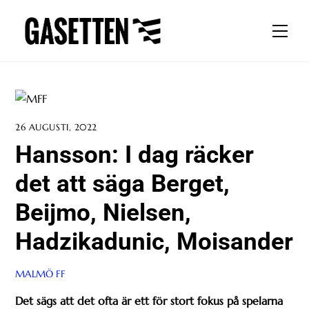
Skip
to
Men
content
26 AUGUSTI, 2022
Hansson: I dag räcker
det att säga Berget,
Beijmo, Nielsen,
Hadzikadunic, Moisander
MALMÖ FF
Det sägs att det ofta är ett för stort fokus på spelarna