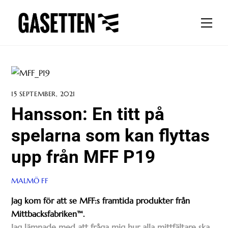
Skip
to
Men
content
15 SEPTEMBER, 2021
Hansson: En titt på
spelarna som kan flyttas
upp från MFF P19
MALMÖ FF
Jag kom för att se MFF:s framtida produkter från
Mittbacksfabriken™.
Jag lämnade med att fråga mig hur alla mittfältare ska