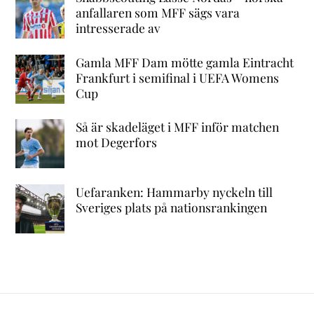
anfallaren som MFF sägs vara
intresserade av
Gamla MFF Dam mötte gamla Eintracht
Frankfurt i semifinal i UEFA Womens
Cup
Så är skadeläget i MFF inför matchen
mot Degerfors
Uefaranken: Hammarby nyckeln till
Sveriges plats på nationsrankingen