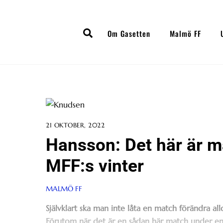
Skip
to
Search
content
Om Gasetten
Malmö FF
21 OKTOBER, 2022
Hansson: Det här är 
MFF:s vinter
MALMÖ FF
Självklart ska man inte låta en match förändra al
Förutom när det är en sådan här match under en