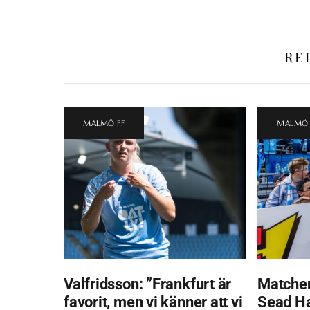
RE
MALMÖ FF
MALMÖ 
Valfridsson: ”Frankfurt är
Matchen
favorit, men vi känner att vi
Sead H