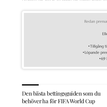
Redan prenu
Ell
•Tillgång t
•Löpande pren
•69 
Den bästa bettingsguiden som du
behöver ha för FIFA World Cup