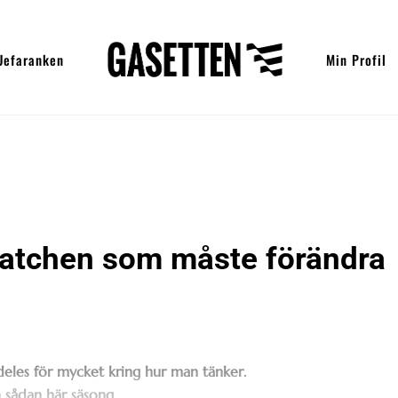
Uefaranken
Min Profil
matchen som måste förändra
ldeles för mycket kring hur man tänker.
 sådan här säsong.