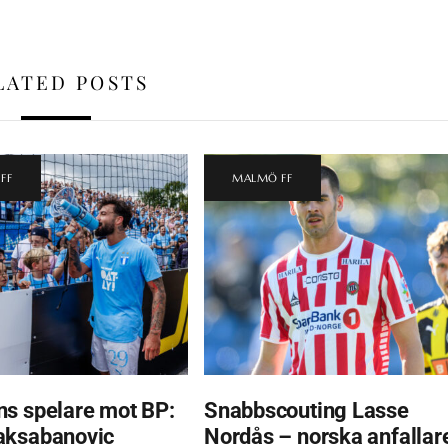
LATED POSTS
FF
MALMÖ FF
s spelare mot BP:
Snabbscouting Lasse
aksabanovic
Nordås – norska anfallar