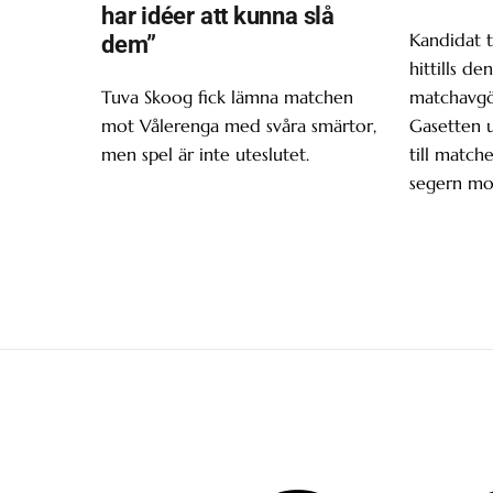
har idéer att kunna slå
Kandidat t
dem”
hittills d
Tuva Skoog fick lämna matchen
matchavgör
mot Vålerenga med svåra smärtor,
Gasetten 
men spel är inte uteslutet.
till matche
segern mo