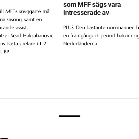
som MFF sägs vara
ill MFF:s snyggaste mål
intresserade av
enna säsong, samt en
ande assist.
PLUS. Den bastante norrmannen h
utser Sead Haksabanovic
en framgångsrik period bakom sig
ns bästa spelare i 1-2
Nederländerna.
t BP.