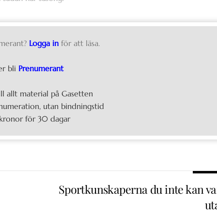
merant?
Logga in
för att läsa.
er bli
Prenumerant
ill allt material på Gasetten
umeration, utan bindningstid
kronor för 30 dagar
Sportkunskaperna du inte kan va
ut