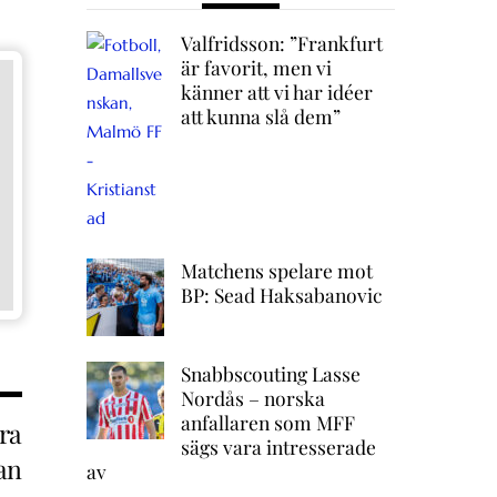
Valfridsson: ”Frankfurt
är favorit, men vi
känner att vi har idéer
att kunna slå dem”
Matchens spelare mot
BP: Sead Haksabanovic
Snabbscouting Lasse
Nordås – norska
anfallaren som MFF
ra
sägs vara intresserade
an
av