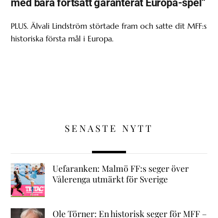
med bara fortsatt garanterat Europa-spel”
PLUS. Älvali Lindström störtade fram och satte dit MFF:s
historiska första mål i Europa.
SENASTE NYTT
Uefaranken: Malmö FF:s seger över
Vålerenga utmärkt för Sverige
Ole Törner: En historisk seger för MFF –