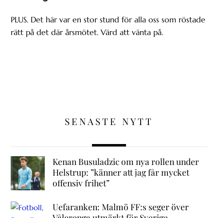
PLUS. Det här var en stor stund för alla oss som röstade
rätt på det där årsmötet. Värd att vänta på.
SENASTE NYTT
Kenan Busuladzic om nya rollen under
Helstrup: ”känner att jag får mycket
offensiv frihet”
Uefaranken: Malmö FF:s seger över
Vålerenga utmärkt för Sverige