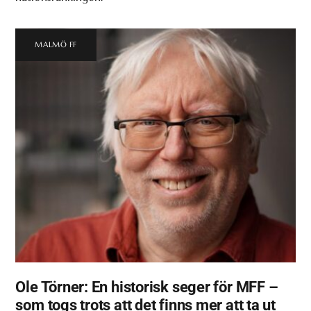
MALMÖ FF
Ole Törner: En historisk seger för MFF –
som togs trots att det finns mer att ta ut