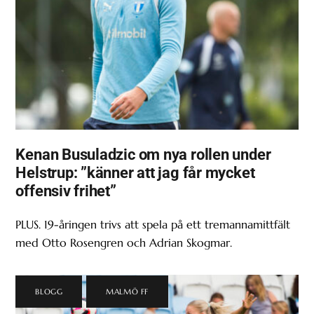
Kenan Busuladzic om nya rollen under
Helstrup: ”känner att jag får mycket
offensiv frihet”
PLUS. 19-åringen trivs att spela på ett tremannamittfält
med Otto Rosengren och Adrian Skogmar.
BLOGG
,
MALMÖ FF