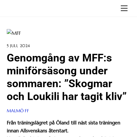
Skip
Men
to
content
5 JULI, 2024
Genomgång av MFF:s
miniförsäsong under
sommaren: ”Skogmar
och Loukili har tagit kliv”
MALMÖ FF
Från träningslägret på Öland till näst sista träningen
innan Allsvenskans återstart.