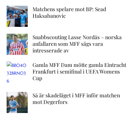
Matchens spelare mot BP: Sead
Haksabanovic
Snabbscouting Lasse Nordås – norska
anfallaren som MFF sägs vara
intresserade av
Gamla MFF Dam mötte gamla Eintracht
Frankfurt i semifinal i UEFA Womens
Cup
Så är skadeläget i MFF inför matchen
mot Degerfors