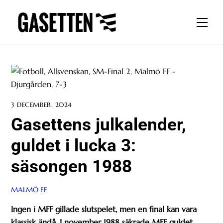
Skip
to
Men
content
3 DECEMBER, 2024
Gasettens julkalender,
guldet i lucka 3:
säsongen 1988
MALMÖ FF
Ingen i MFF gillade slutspelet, men en final kan vara
klassisk ändå. I november 1988 säkrade MFF guldet