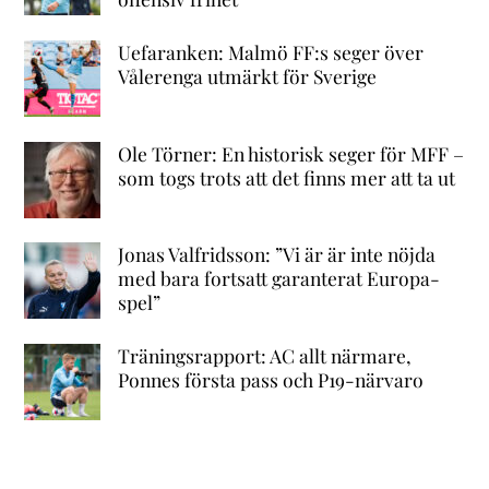
Uefaranken: Malmö FF:s seger över
Vålerenga utmärkt för Sverige
Ole Törner: En historisk seger för MFF –
som togs trots att det finns mer att ta ut
Jonas Valfridsson: ”Vi är är inte nöjda
med bara fortsatt garanterat Europa-
spel”
Träningsrapport: AC allt närmare,
Ponnes första pass och P19-närvaro