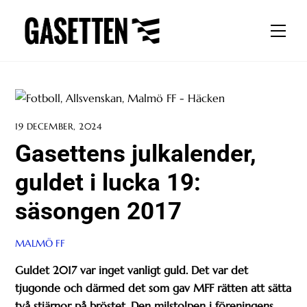
Skip
to
Men
content
19 DECEMBER, 2024
Gasettens julkalender,
guldet i lucka 19:
säsongen 2017
MALMÖ FF
Guldet 2017 var inget vanligt guld. Det var det
tjugonde och därmed det som gav MFF rätten att sätta
två stjärnor på bröstet. Den milstolpen i föreningens