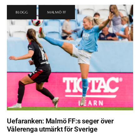
BLOGG
,
MALMÖ FF
Uefaranken: Malmö FF:s seger över
Vålerenga utmärkt för Sverige