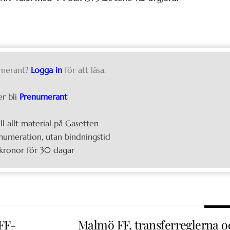
merant?
Logga in
för att läsa.
er bli
Prenumerant
ill allt material på Gasetten
umeration, utan bindningstid
kronor för 30 dagar
MFF-
Malmö FF, transferreglerna o