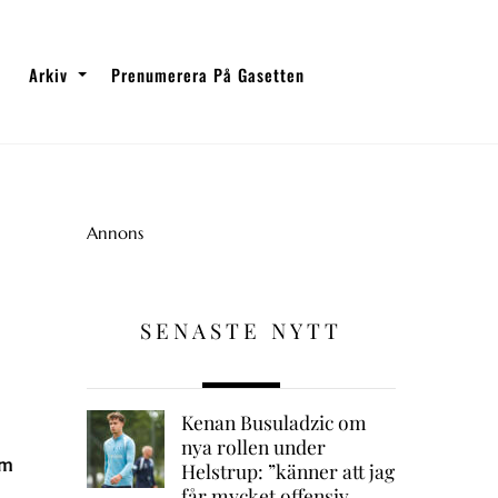
Arkiv
Prenumerera På Gasetten
Annons
SENASTE NYTT
Kenan Busuladzic om
nya rollen under
om
Helstrup: ”känner att jag
får mycket offensiv