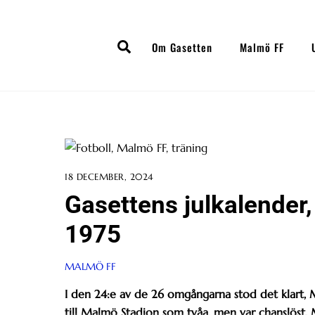
Skip
to
Search
content
Om Gasetten
Malmö FF
18 DECEMBER, 2024
Gasettens julkalender,
1975
MALMÖ FF
I den 24:e av de 26 omgångarna stod det klart, 
till Malmö Stadion som tvåa, men var chanslöst. 