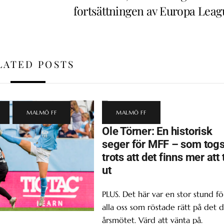
fortsättningen av Europa Leag
LATED POSTS
,
MALMÖ FF
MALMÖ FF
Ole Törner: En historisk
seger för MFF – som tog
trots att det finns mer att 
ut
PLUS. Det här var en stor stund fö
alla oss som röstade rätt på det d
årsmötet. Värd att vänta på.