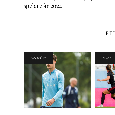
spelare år 2024
RE
MALMÖ FF
BLOGG