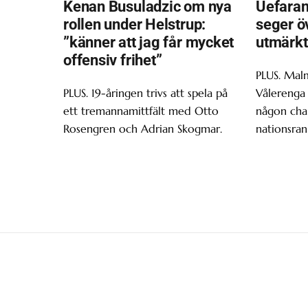
Kenan Busuladzic om nya
Uefaran
rollen under Helstrup:
seger ö
”känner att jag får mycket
utmärkt
offensiv frihet”
PLUS. Malm
PLUS. 19-åringen trivs att spela på
Vålerenga 
ett tremannamittfält med Otto
någon chan
Rosengren och Adrian Skogmar.
nationsran