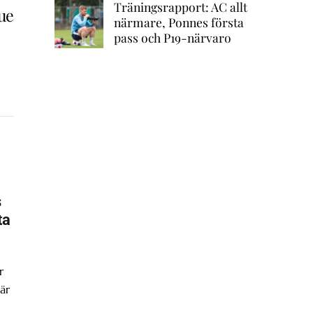
Träningsrapport: AC allt
ue
närmare, Ponnes första
pass och P19-närvaro
s
ta
r
är