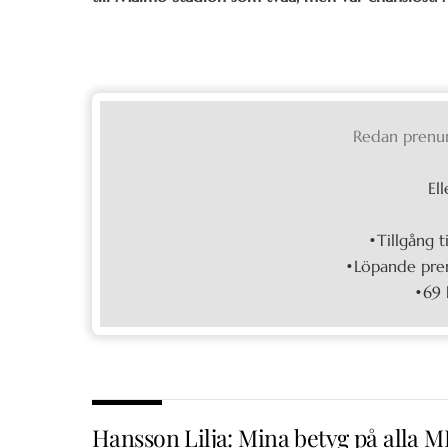
Redan prenu
Ell
•Tillgång t
•Löpande pren
•69 
Hansson Lilja: Mina betyg på alla 