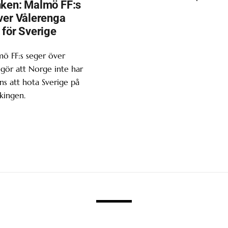
ken: Malmö FF:s
ver Vålerenga
 för Sverige
ö FF:s seger över
gör att Norge inte har
s att hota Sverige på
kingen.