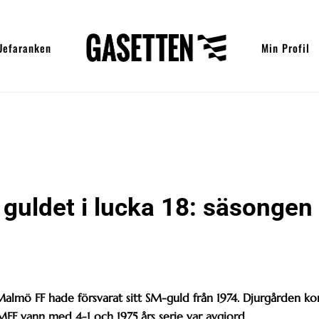
Uefaranken
Min Profil
 guldet i lucka 18: säsongen
Malmö FF hade försvarat sitt SM-guld från 1974. Djurgården k
MFF vann med 4-1 och 1975 års serie var avgjord.