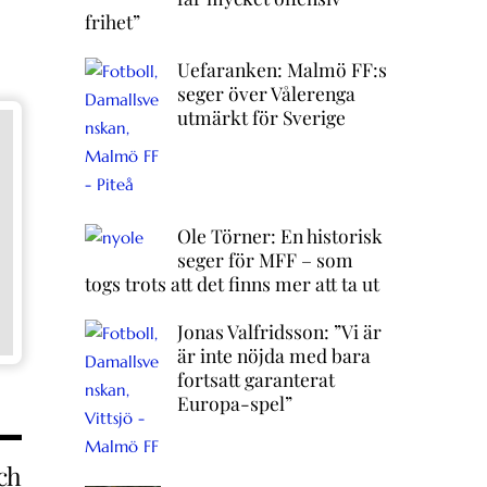
frihet”
Uefaranken: Malmö FF:s
seger över Vålerenga
utmärkt för Sverige
Ole Törner: En historisk
seger för MFF – som
togs trots att det finns mer att ta ut
Jonas Valfridsson: ”Vi är
är inte nöjda med bara
fortsatt garanterat
Europa-spel”
ch