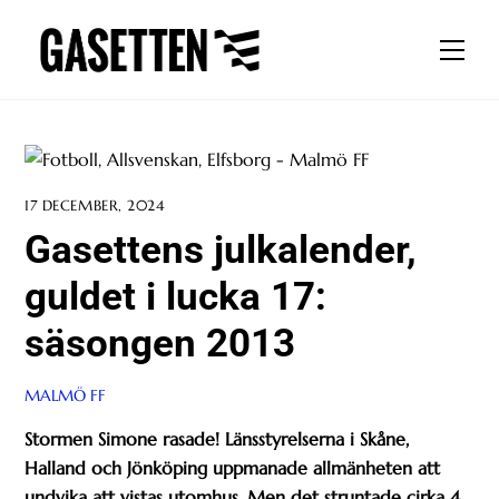
Skip
to
Men
content
17 DECEMBER, 2024
Gasettens julkalender,
guldet i lucka 17:
säsongen 2013
MALMÖ FF
Stormen Simone rasade! Länsstyrelserna i Skåne,
Halland och Jönköping uppmanade allmänheten att
undvika att vistas utomhus. Men det struntade cirka 4