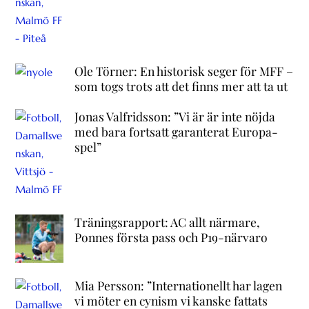
Ole Törner: En historisk seger för MFF –
som togs trots att det finns mer att ta ut
Jonas Valfridsson: ”Vi är är inte nöjda
med bara fortsatt garanterat Europa-
spel”
Träningsrapport: AC allt närmare,
Ponnes första pass och P19-närvaro
Mia Persson: ”Internationellt har lagen
vi möter en cynism vi kanske fattats