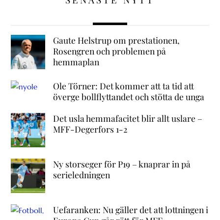
Gaute Helstrup om prestationen,
Rosengren och problemen på
hemmaplan
Ole Törner: Det kommer att ta tid att
överge bollflyttandet och stötta de unga
Det usla hemmafacitet blir allt uslare –
MFF-Degerfors 1-2
Ny storseger för P19 – knaprar in på
serieledningen
Uefaranken: Nu gäller det att lottningen i