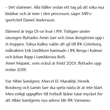
– Det stämmer. Alla håller sedan ett tag på att söka nya
klubbar och är inne i den processen, säger MFF:s
sportchef Daniel Andersson.
Därmed är inga 01-or kvar i P19. Tidigare under
säsongen flyttades Amin Sarr och Linus Borgström upp i
A-truppen. Yahya Kalley valde att gå till IFK Göteborg,
målvakten Erik Lindblom hamnade i IFK Berga i Kalmar
och Johan Rapp i Landskrona BoIS.
Amel Mujanic, som också är född 2001, flyttades upp
redan 2019.
Var Albin Sundgren, Marcel EL Marakbji, Henrik
Rossborg och Lamin Sarr ska spela nästa år är inte klart.
Men enligt uppgifter till Fotboll Skåne talar mycket för
att Albin Sundgrens nya adress blir IFK Värnamo.