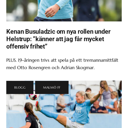
Kenan Busuladzic om nya rollen under
Helstrup: ”känner att jag får mycket
offensiv frihet”
PLUS. 19-åringen trivs att spela på ett tremannamittfält
med Otto Rosengren och Adrian Skogmar.
BLOGG
,
MALMÖ FF