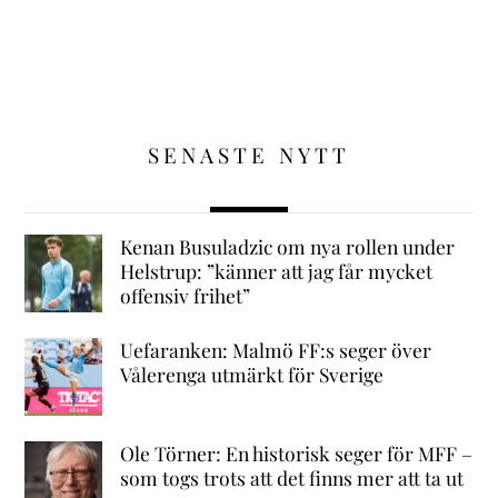
SENASTE NYTT
Kenan Busuladzic om nya rollen under
Helstrup: ”känner att jag får mycket
offensiv frihet”
Uefaranken: Malmö FF:s seger över
Vålerenga utmärkt för Sverige
Ole Törner: En historisk seger för MFF –
som togs trots att det finns mer att ta ut