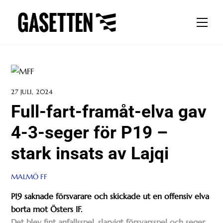
Skip
to
Men
content
27 JULI, 2024
Full-fart-framåt-elva gav
4-3-seger för P19 –
stark insats av Lajqi
MALMÖ FF
P19 saknade försvarare och skickade ut en offensiv elva
borta mot Östers IF.
Det blev fint anfallsspel, slarvigt försvarsspel och seger