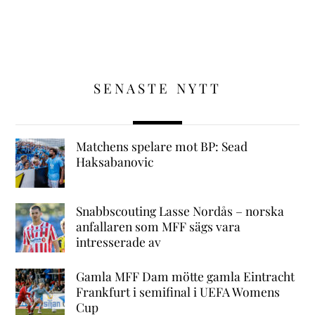
SENASTE NYTT
Matchens spelare mot BP: Sead
Haksabanovic
Snabbscouting Lasse Nordås – norska
anfallaren som MFF sägs vara
intresserade av
Gamla MFF Dam mötte gamla Eintracht
Frankfurt i semifinal i UEFA Womens
Cup