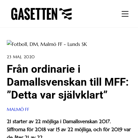
Skip
to
Men
content
23 MAJ, 2020
Från ordinarie i
Damallsvenskan till MFF:
”Detta var självklart”
MALMÖ FF
21 starter av 22 möjliga i Damallsvenskan 2017.
Siffrorna för 2018 var 15 av 22 möjliga, och för 2019 var
de åter 21 av 22.