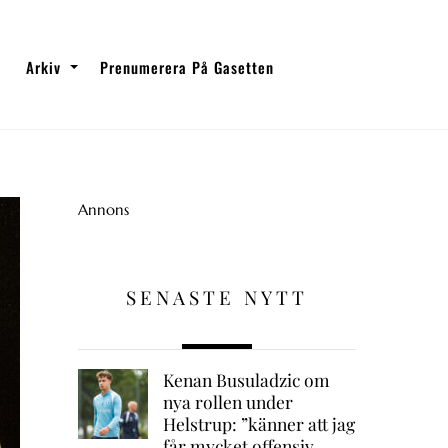
Arkiv
Prenumerera På Gasetten
Annons
SENASTE NYTT
Kenan Busuladzic om
nya rollen under
Helstrup: ”känner att jag
får mycket offensiv