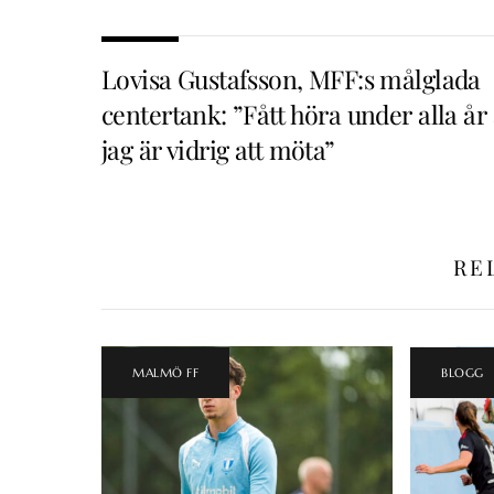
Lovisa Gustafsson, MFF:s målglada
centertank: ”Fått höra under alla år 
jag är vidrig att möta”
RE
MALMÖ FF
BLOGG