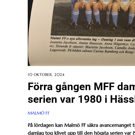
10 OKTOBER, 2024
Förra gången MFF dam t
serien var 1980 i Häs
MALMÖ FF
På lördagen kan Malmö FF säkra avancemanget ti
damlag tog klivet upp till den högsta serien var