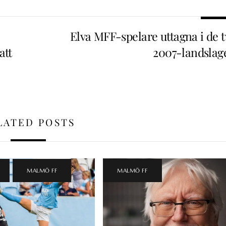
Elva MFF-spelare uttagna i de t
att
2007-landslag
LATED POSTS
,
MALMÖ FF
MALMÖ FF