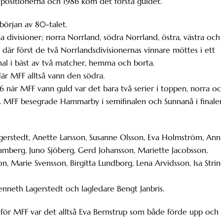
positionerna och 1986 kom det första guldet.
 början av 80-talet.
 divisioner; norra Norrland, södra Norrland, östra, västra och
 där först de två Norrlandsdivisionernas vinnare möttes i ett
inal i bäst av två matcher, hemma och borta.
där MFF alltså vann den södra.
 när MFF vann guld var det bara två serier i toppen, norra o
spel. MFF besegrade Hammarby i semifinalen och Sunnanå i finale
gerstedt, Anette Larsson, Susanne Olsson, Eva Holmström, Ann
Ramberg, Juno Sjöberg, Gerd Johansson, Mariette Jacobsson,
n, Marie Svensson, Birgitta Lundborg, Lena Arvidsson, Isa Strin
enneth Lagerstedt och lagledare Bengt Janbris.
l för MFF var det alltså Eva Bernstrup som både förde upp och