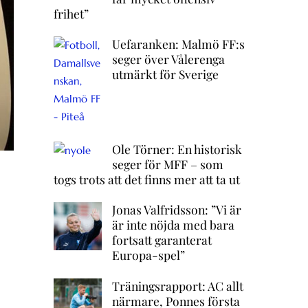
frihet”
Uefaranken: Malmö FF:s
seger över Vålerenga
utmärkt för Sverige
Ole Törner: En historisk
seger för MFF – som
togs trots att det finns mer att ta ut
Jonas Valfridsson: ”Vi är
är inte nöjda med bara
fortsatt garanterat
Europa-spel”
Träningsrapport: AC allt
närmare, Ponnes första