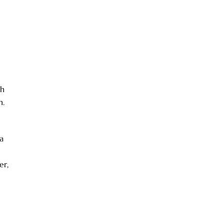
ch
n.
a
er,