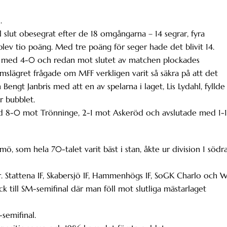
.
l slut obesegrat efter de 18 omgångarna – 14 segrar, fyra
blev tio poäng. Med tre poäng för seger hade det blivit 14.
 med 4-0 och redan mot slutet av matchen plockades
lmslägret frågade om MFF verkligen varit så säkra på att det
engt Janbris med att en av spelarna i laget, Lis Lydahl, fyllde
 bubblet.
 8-0 mot Trönninge, 2-1 mot Askeröd och avslutade med 1-1
mö, som hela 70-talet varit bäst i stan, åkte ur division 1 södr
r. Stattena IF, Skabersjö IF, Hammenhögs IF, SoGK Charlo och 
ick till SM-semifinal där man föll mot slutliga mästarlaget
semifinal.