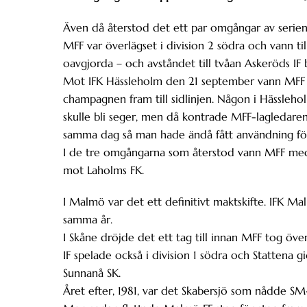
Även då återstod det ett par omgångar av serien
MFF var överlägset i division 2 södra och vann til
oavgjorda – och avståndet till tvåan Askeröds IF 
Mot IFK Hässleholm den 21 september vann MFF
champagnen fram till sidlinjen. Någon i Hässleho
skulle bli seger, men då kontrade MFF-lagledaren B
samma dag så man hade ändå fått användning för
I de tre omgångarna som återstod vann MFF med
mot Laholms FK.
I Malmö var det ett definitivt maktskifte. IFK Mal
samma år.
I Skåne dröjde det ett tag till innan MFF tog öve
IF spelade också i division 1 södra och Stattena g
Sunnanå SK.
Året efter, 1981, var det Skabersjö som nådde SM-