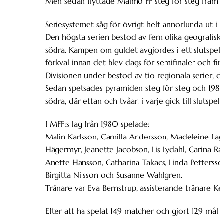
Men sedan flyttade Malmö FF steg för steg fram 
Seriesystemet såg för övrigt helt annorlunda ut i
Den högsta serien bestod av fem olika geografiska
södra. Kampen om guldet avgjordes i ett slutspel
förkval innan det blev dags för semifinaler och f
Divisionen under bestod av tio regionala serier, 
Sedan spetsades pyramiden steg för steg och 1986
södra, där ettan och tvåan i varje gick till slut
I MFF:s lag från 1980 spelade:
Malin Karlsson, Camilla Andersson, Madeleine La
Hägermyr, Jeanette Jacobson, Lis Lydahl, Carina 
Anette Hansson, Catharina Takacs, Linda Pettersso
Birgitta Nilsson och Susanne Wahlgren.
Tränare var Eva Bernstrup, assisterande tränare K
Efter att ha spelat 149 matcher och gjort 129 må