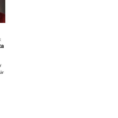
s
ta
r
är