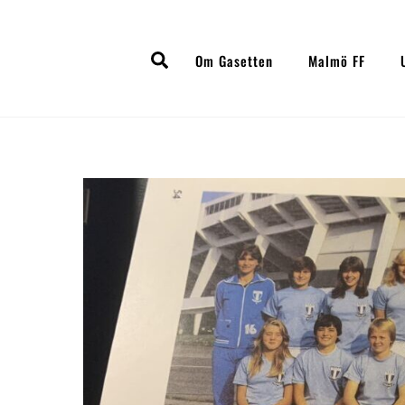
Skip
to
Search
content
Om Gasetten
Malmö FF