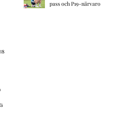
pass och P19-närvaro
 18
a
Wä