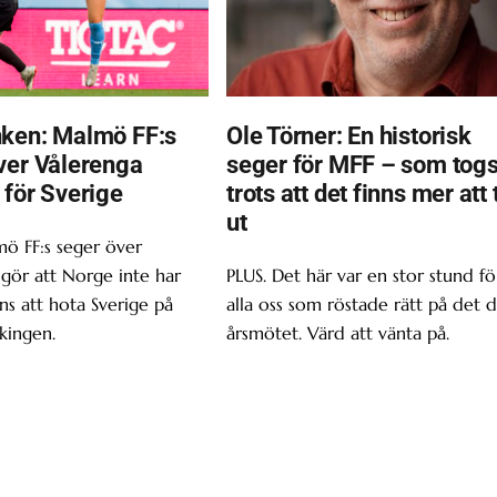
ken: Malmö FF:s
Ole Törner: En historisk
ver Vålerenga
seger för MFF – som tog
 för Sverige
trots att det finns mer att 
ut
ö FF:s seger över
gör att Norge inte har
PLUS. Det här var en stor stund fö
s att hota Sverige på
alla oss som röstade rätt på det d
kingen.
årsmötet. Värd att vänta på.