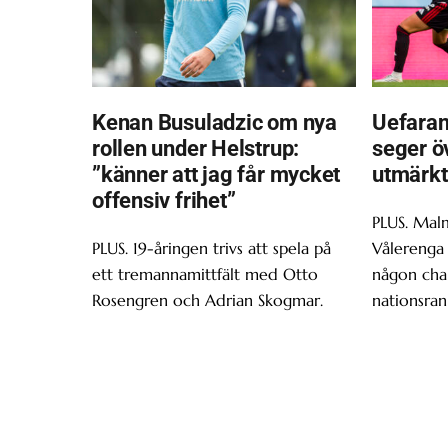
Kenan Busuladzic om nya
Uefaran
rollen under Helstrup:
seger ö
”känner att jag får mycket
utmärkt
offensiv frihet”
PLUS. Malm
PLUS. 19-åringen trivs att spela på
Vålerenga 
ett tremannamittfält med Otto
någon chan
Rosengren och Adrian Skogmar.
nationsran