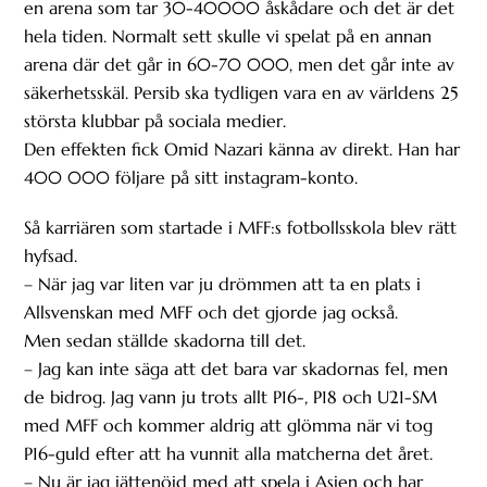
en arena som tar 30-40000 åskådare och det är det
hela tiden. Normalt sett skulle vi spelat på en annan
arena där det går in 60-70 000, men det går inte av
säkerhetsskäl. Persib ska tydligen vara en av världens 25
största klubbar på sociala medier.
Den effekten fick Omid Nazari känna av direkt. Han har
400 000 följare på sitt instagram-konto.
Så karriären som startade i MFF:s fotbollsskola blev rätt
hyfsad.
– När jag var liten var ju drömmen att ta en plats i
Allsvenskan med MFF och det gjorde jag också.
Men sedan ställde skadorna till det.
– Jag kan inte säga att det bara var skadornas fel, men
de bidrog. Jag vann ju trots allt P16-, P18 och U21-SM
med MFF och kommer aldrig att glömma när vi tog
P16-guld efter att ha vunnit alla matcherna det året.
– Nu är jag jättenöjd med att spela i Asien och har