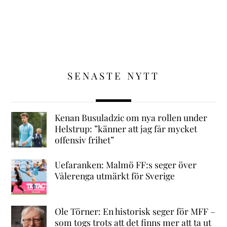
SENASTE NYTT
Kenan Busuladzic om nya rollen under
Helstrup: ”känner att jag får mycket
offensiv frihet”
Uefaranken: Malmö FF:s seger över
Vålerenga utmärkt för Sverige
Ole Törner: En historisk seger för MFF –
som togs trots att det finns mer att ta ut