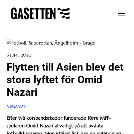
Skip
to
Men
content
6 JUNI, 2020
Flytten till Asien blev det
stora lyftet för Omid
Nazari
MALMÖ FF
Efter två korsbandsskador funderade förre MFF-
spelaren Omid Nazari allvarligt på att avsluta
fotbollskarriären. Men istället fick han en nytändning i