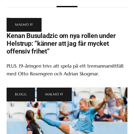
MALMÖ FF
Kenan Busuladzic om nya rollen under
Helstrup: ”känner att jag får mycket
offensiv frihet”
PLUS. 19-åringen trivs att spela på ett tremannamittfält
med Otto Rosengren och Adrian Skogmar.
BLOGG
,
MALMÖ FF