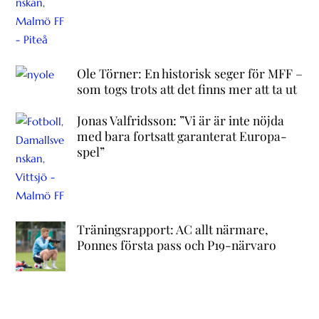
Ole Törner: En historisk seger för MFF –
som togs trots att det finns mer att ta ut
Jonas Valfridsson: ”Vi är är inte nöjda
med bara fortsatt garanterat Europa-
spel”
Träningsrapport: AC allt närmare,
Ponnes första pass och P19-närvaro