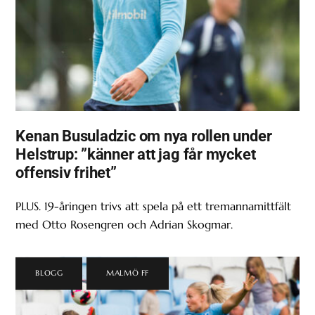
Kenan Busuladzic om nya rollen under
Helstrup: ”känner att jag får mycket
offensiv frihet”
PLUS. 19-åringen trivs att spela på ett tremannamittfält
med Otto Rosengren och Adrian Skogmar.
BLOGG
,
MALMÖ FF