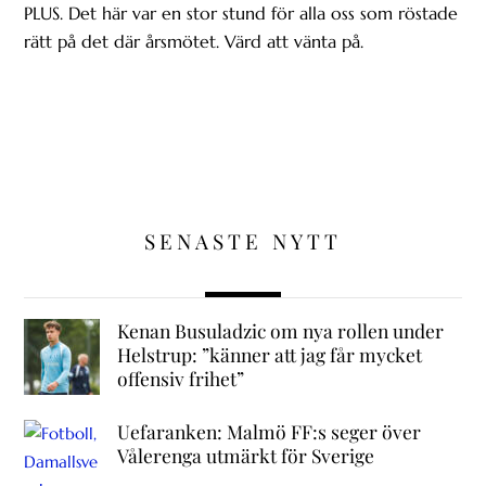
PLUS. Det här var en stor stund för alla oss som röstade
rätt på det där årsmötet. Värd att vänta på.
SENASTE NYTT
Kenan Busuladzic om nya rollen under
Helstrup: ”känner att jag får mycket
offensiv frihet”
Uefaranken: Malmö FF:s seger över
Vålerenga utmärkt för Sverige