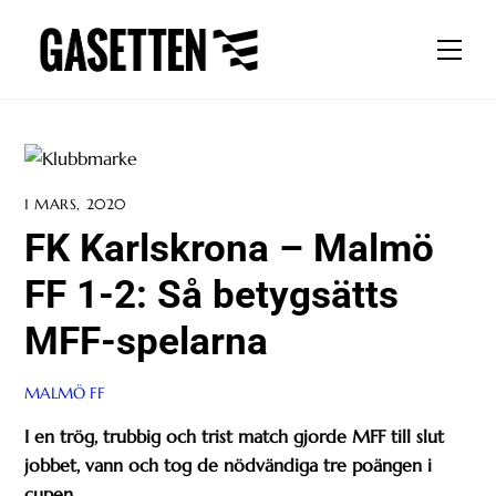
Skip
to
Men
content
1 MARS, 2020
FK Karlskrona – Malmö
FF 1-2: Så betygsätts
MFF-spelarna
MALMÖ FF
I en trög, trubbig och trist match gjorde MFF till slut
jobbet, vann och tog de nödvändiga tre poängen i
cupen.