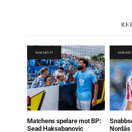
RE
MALMÖ FF
MALMÖ 
Matchens spelare mot BP:
Snabbsc
Sead Haksabanovic
Nordås 