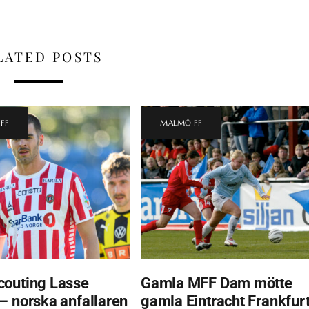
LATED POSTS
FF
MALMÖ FF
outing Lasse
Gamla MFF Dam mötte
– norska anfallaren
gamla Eintracht Frankfurt