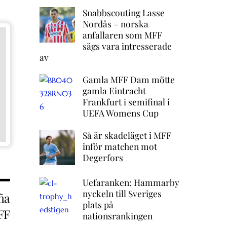
Snabbscouting Lasse
Nordås – norska
anfallaren som MFF
sägs vara intresserade
av
Gamla MFF Dam mötte
gamla Eintracht
Frankfurt i semifinal i
UEFA Womens Cup
Så är skadeläget i MFF
inför matchen mot
Degerfors
Uefaranken: Hammarby
nyckeln till Sveriges
ña
plats på
FF
nationsrankingen