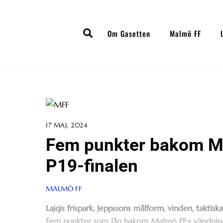
Skip
to
Search
content
Om Gasetten
Malmö FF
17 MAJ, 2024
Fem punkter bakom MF
P19-finalen
MALMÖ FF
Lajqis frispark, Jeppssons målform, vinden, taktis
Fem punkter som låg bakom Malmö FF:s vändning 