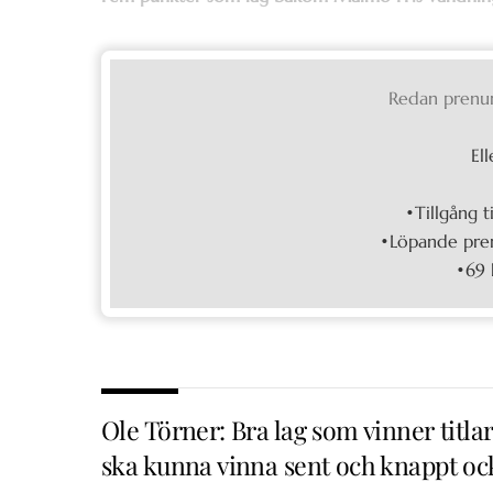
Redan prenu
Ell
•Tillgång t
•Löpande pren
•69 
Ole Törner: Bra lag som vinner titla
ska kunna vinna sent och knappt oc