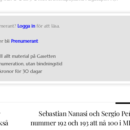
merant?
Logga in
för att läsa.
er bli
Prenumerant
ill allt material på Gasetten
umeration, utan bindningstid
kronor för 30 dagar
r
Sebastian Nanasi och Sergio Pe
kså
nummer 192 och 193 att nå 100 i M