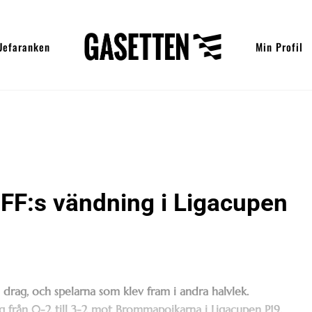
Uefaranken
Min Profil
F:s vändning i Ligacupen
ka drag, och spelarna som klev fram i andra halvlek.
från 0-2 till 3-2 mot Brommapojkarna i Ligacupen P19.