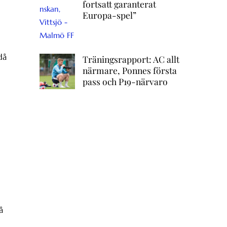
fortsatt garanterat
Europa-spel”
då
Träningsrapport: AC allt
närmare, Ponnes första
pass och P19-närvaro
å