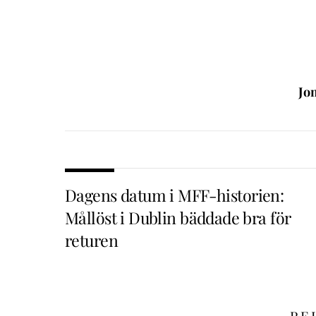
Jo
Dagens datum i MFF-historien:
Mållöst i Dublin bäddade bra för
returen
RE