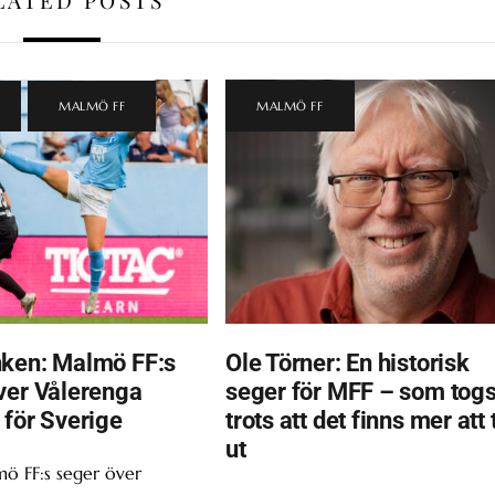
,
MALMÖ FF
MALMÖ FF
ken: Malmö FF:s
Ole Törner: En historisk
ver Vålerenga
seger för MFF – som tog
 för Sverige
trots att det finns mer att 
ut
ö FF:s seger över