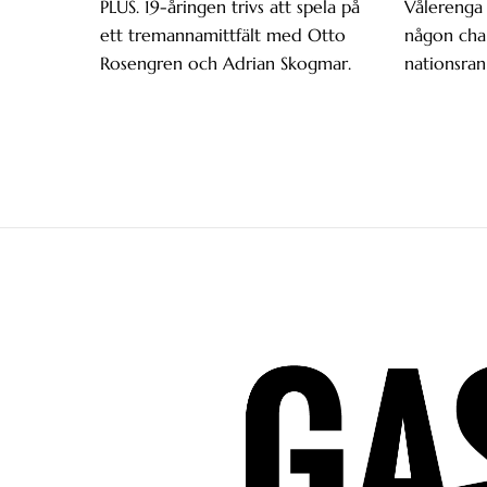
PLUS. 19-åringen trivs att spela på
Vålerenga 
ett tremannamittfält med Otto
någon chan
Rosengren och Adrian Skogmar.
nationsran