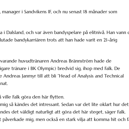
K, manager i Sandvikens IF, och nu senast 18 månader som
a i Dalsland, och var även bandyspelare på elitnivå. Han vann 
tade bandykarriären trots att han hade varit en 21-årig
Dåvarande huvudtränaren Andreas Brännström hade de
are tränare i BK Olympic) bredvid sig, ihop med Falk. De
e Andreas Janmyr till att bli ”Head of Analysis and Technical
nat.
ville Falk göra den här flytten.
 mig så kändes det intressant. Sedan var det lite oklart hur det
ändes det väldigt naturligt att göra det här steget, säger Falk.
art påverkade mig, men också en stark vilja att komma hit och f