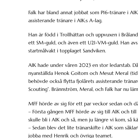
Falk har bland annat jobbat som P16-tränare i AI
assisterande tränare i AIK:s A-lag.
Han är född i Trollhättan och uppvuxen i Bråland
ett SM-guld, och även ett U21-VM-guld. Han avslu
startmålvakt i topplaget Sandviken.
AIK hade under våren 2023 en stor ledarstab. 
nyanställda Henok Goitom och Mesut Meral (tidig
behövde också flytta fjolårets assisterande tränar
Scouting”. Brännström, Meral, och Falk har nu läm
MFF hörde av sig för ett par veckor sedan och då 
– Första gången MFF hörde av sig till AIK och till
skulle bli i AIK och så, men ju längre vi kom, så k
– Sedan blev det lite tränarskifte i AIK som såkl
jobba med Henrik och övriga teamet.