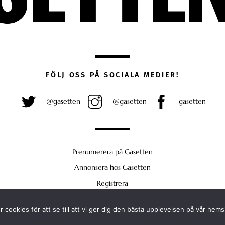
FÖLJ OSS PÅ SOCIALA MEDIER!
@gasetten
@gasetten
gasetten
Prenumerera på Gasetten
Annonsera hos Gasetten
Registrera
Köp Plus
 cookies för att se till att vi ger dig den bästa upplevelsen på vår hems