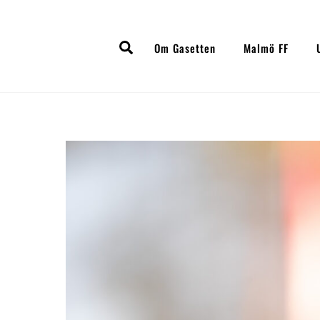
Skip
to
Search
content
Om Gasetten
Malmö FF