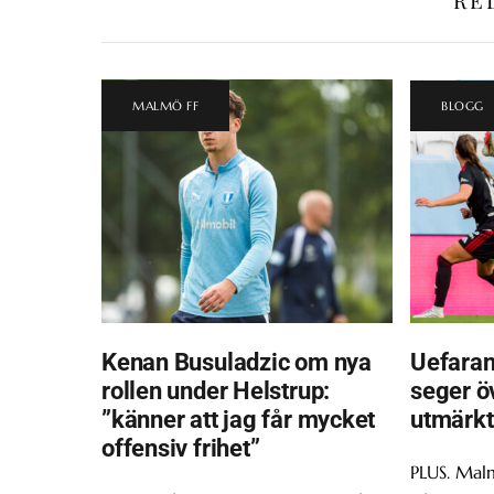
MALMÖ FF
BLOGG
Kenan Busuladzic om nya
Uefaran
rollen under Helstrup:
seger ö
”känner att jag får mycket
utmärkt
offensiv frihet”
PLUS. Malm