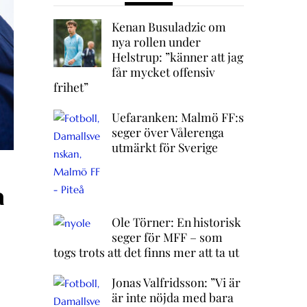
Kenan Busuladzic om
nya rollen under
Helstrup: ”känner att jag
får mycket offensiv
frihet”
Uefaranken: Malmö FF:s
seger över Vålerenga
utmärkt för Sverige
a
Ole Törner: En historisk
seger för MFF – som
togs trots att det finns mer att ta ut
Jonas Valfridsson: ”Vi är
är inte nöjda med bara