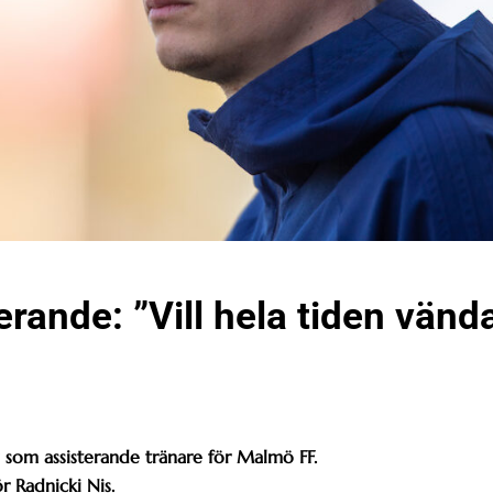
erande: ”Vill hela tiden vänd
g som assisterande tränare för Malmö FF.
r Radnicki Nis.