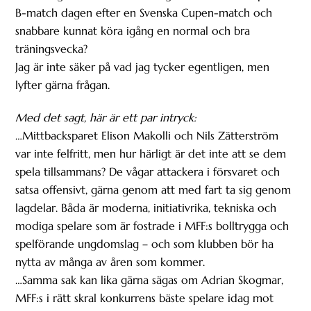
B-match dagen efter en Svenska Cupen-match och
snabbare kunnat köra igång en normal och bra
träningsvecka?
Jag är inte säker på vad jag tycker egentligen, men
lyfter gärna frågan.
Med det sagt, här är ett par intryck:
…Mittbacksparet Elison Makolli och Nils Zätterström
var inte felfritt, men hur härligt är det inte att se dem
spela tillsammans? De vågar attackera i försvaret och
satsa offensivt, gärna genom att med fart ta sig genom
lagdelar. Båda är moderna, initiativrika, tekniska och
modiga spelare som är fostrade i MFF:s bolltrygga och
spelförande ungdomslag – och som klubben bör ha
nytta av många av åren som kommer.
…Samma sak kan lika gärna sägas om Adrian Skogmar,
MFF:s i rätt skral konkurrens bäste spelare idag mot