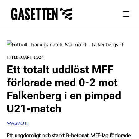
Skip
to
Men
content
18 FEBRUARI, 2024
Ett totalt uddlöst MFF
förlorade med 0-2 mot
Falkenberg i en pimpad
U21-match
MALMÖ FF
Ett ungdomligt och starkt B-betonat MFF-lag förlorade