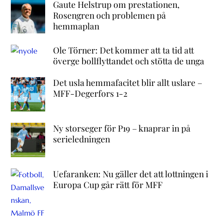
Gaute Helstrup om prestationen,
Rosengren och problemen på
hemmaplan
Ole Törner: Det kommer att ta tid att
överge bollflyttandet och stötta de unga
Det usla hemmafacitet blir allt uslare –
MFF-Degerfors 1-2
Ny storseger för P19 – knaprar in på
serieledningen
Uefaranken: Nu gäller det att lottningen i
Europa Cup går rätt för MFF