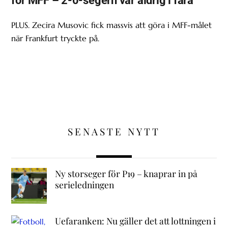
för MFF – 2-0-segern var aldrig i fara
PLUS. Zecira Musovic fick massvis att göra i MFF-målet
när Frankfurt tryckte på.
SENASTE NYTT
Ny storseger för P19 – knaprar in på
serieledningen
Uefaranken: Nu gäller det att lottningen i