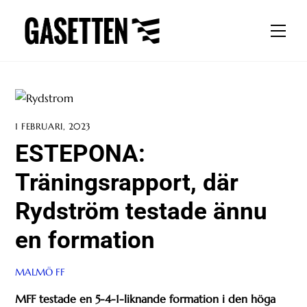
Skip
to
Men
content
1 FEBRUARI, 2023
ESTEPONA:
Träningsrapport, där
Rydström testade ännu
en formation
MALMÖ FF
MFF testade en 5-4-1-liknande formation i den höga