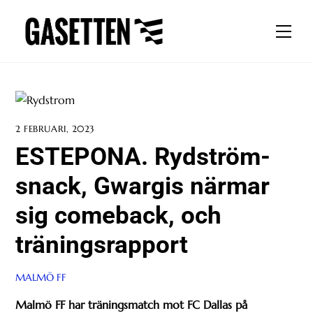
Skip
to
Men
content
2 FEBRUARI, 2023
ESTEPONA. Rydström-
snack, Gwargis närmar
sig comeback, och
träningsrapport
MALMÖ FF
Malmö FF har träningsmatch mot FC Dallas på