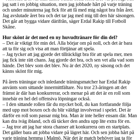
jag satt i en jobbig situation, men jag jobbade hårt på varje träning
och under minuterna jag fick för att få med mig något bra från året.
Jag avslutade året bra och det tar jag med mig till den här säsongen.
Det går att bygga vidare därifrån, säger Erdal Rakip till Fotboll
Skåne.
Hur skönt är det med en ny huvudtränare för din del?
– Det är viktigt för min del. Alla börjar om på noll, och det är bara
att ta för sig och visa att man förtjänar att spela.
– Jag tycker att jag gjorde det tillräckligt bra för att spela mer, men
jag fick inte rätt chans. Jag gjorde det bra, och sen vet alla vad som
hände. Det blev som det blev. Nu är det 2020, ny säsong och det
känns skönt för mig.
På årets träningar och inledande träningsmatcher har Erdal Rakip
använts som sittande innermittfältare. Nu tror 23-åringen att det
främst är där han konkurrerar, och menar på att det är en roll som
innebär en hel del offensiva löpningar också.
– I den sittande rollen får du mycket boll, du kan fortfarande följa
med upp mot boxen och du blir väldigt involverad i spelet. Det är
därför en roll som passar mig bra. Man är inte heller ensam där. Man
kan dra iväg ibland, och då täcker den andra upp lite extra för en.
– Jag tror att jag har stora chanser att konkurrera om en startplats.
Det gäller bara att jobba vidare på lägret här. Och sen jobba hårt på
varje träning hemma i Malmö. När det är match behöver jag ta för