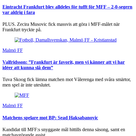
Eintracht Frankfurt blev alldeles för tufft för MFF – 2-0-segern
var aldrig i fara
PLUS. Zecira Musovic fick massvis att göra i MFF-målet när
Frankfurt tryckte på.
Malmö FF
Valfridsson: ”Frankfurt är favorit, men vi känner att vi har
idéer att kunna slå dem”
Tuva Skoog fick lämna matchen mot Vålerenga med svåra smärtor,
men spel är inte uteslutet.
Malmö FF
Matchens spelare mot BP: Sead Haksabanovic
Kandidat till MFF:s snyggaste mål hittills denna säsong, samt en
matchavgörande assist.