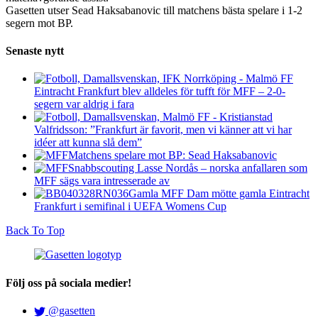
Gasetten utser Sead Haksabanovic till matchens bästa spelare i 1-2
segern mot BP.
Senaste nytt
Eintracht Frankfurt blev alldeles för tufft för MFF – 2-0-
segern var aldrig i fara
Valfridsson: ”Frankfurt är favorit, men vi känner att vi har
idéer att kunna slå dem”
Matchens spelare mot BP: Sead Haksabanovic
Snabbscouting Lasse Nordås – norska anfallaren som
MFF sägs vara intresserade av
Gamla MFF Dam mötte gamla Eintracht
Frankfurt i semifinal i UEFA Womens Cup
Back To Top
Följ oss på sociala medier!
@gasetten