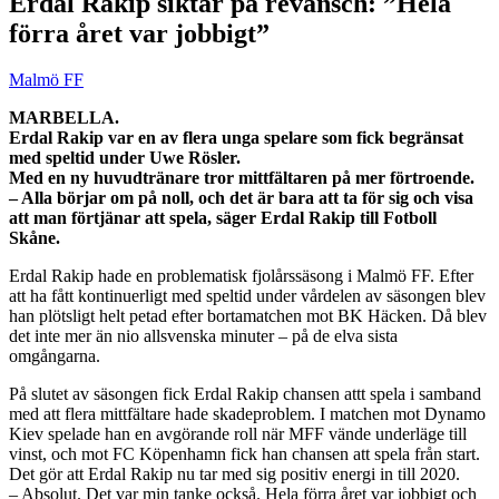
Erdal Rakip siktar på revansch: ”Hela
förra året var jobbigt”
Malmö FF
MARBELLA.
Erdal Rakip var en av flera unga spelare som fick begränsat
med speltid under Uwe Rösler.
Med en ny huvudtränare tror mittfältaren på mer förtroende.
– Alla börjar om på noll, och det är bara att ta för sig och visa
att man förtjänar att spela, säger Erdal Rakip till Fotboll
Skåne.
Erdal Rakip hade en problematisk fjolårssäsong i Malmö FF. Efter
att ha fått kontinuerligt med speltid under vårdelen av säsongen blev
han plötsligt helt petad efter bortamatchen mot BK Häcken. Då blev
det inte mer än nio allsvenska minuter – på de elva sista
omgångarna.
På slutet av säsongen fick Erdal Rakip chansen attt spela i samband
med att flera mittfältare hade skadeproblem. I matchen mot Dynamo
Kiev spelade han en avgörande roll när MFF vände underläge till
vinst, och mot FC Köpenhamn fick han chansen att spela från start.
Det gör att Erdal Rakip nu tar med sig positiv energi in till 2020.
– Absolut. Det var min tanke också. Hela förra året var jobbigt och