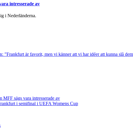
ara intresserade av
ig i Nederländerna.
n: ”Frankfurt är favorit, men vi känner att vi har idéer att kunna slå de
m MFF sägs vara intresserade av
rankfurt i semifinal i UEFA Womens Cup
s