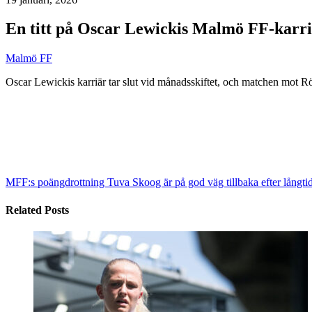
En titt på Oscar Lewickis Malmö FF-karr
Malmö FF
Oscar Lewickis karriär tar slut vid månadsskiftet, och matchen mot Rö
MFF:s poängdrottning Tuva Skoog är på god väg tillbaka efter långti
Related Posts