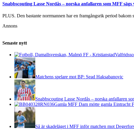
Snabbscouting Lasse Nordås – norska anfallaren som MFF sägs v
PLUS. Den bastante norrmannen har en framgångsrik period bakom s
Annons
Senaste nytt
Valfridsso
Matchens spelare mot BP: Sead Haksabanovic
Snabbscouting Lasse Nordås – norska anfallaren so
Gamla MFF Dam mötte gamla Eintracht F
Så är skadeläget i MFF inför matchen mot Degerfor