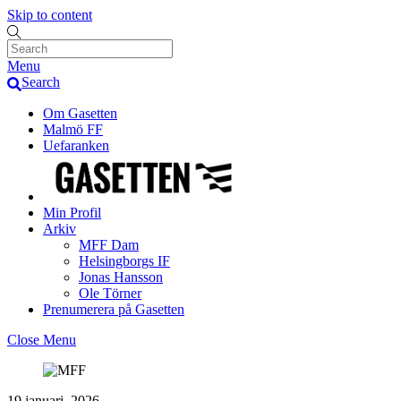
Skip to content
Menu
Search
Om Gasetten
Malmö FF
Uefaranken
Min Profil
Arkiv
MFF Dam
Helsingborgs IF
Jonas Hansson
Ole Törner
Prenumerera på Gasetten
Close Menu
19 januari, 2026