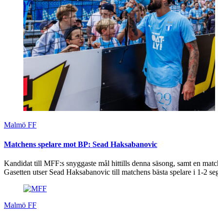
Malmö FF
Matchens spelare mot BP: Sead Haksabanovic
Kandidat till MFF:s snyggaste mål hittills denna säsong, samt en matc
Gasetten utser Sead Haksabanovic till matchens bästa spelare i 1-2 s
Malmö FF