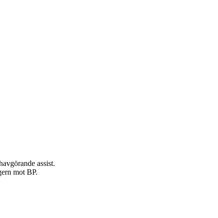
havgörande assist.
egern mot BP.