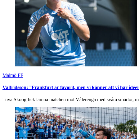
Malmö FF
Valfridsson: ”Frankfurt är favorit, men vi känner att vi har idée
Tuva Skoog fick lämna matchen mot Vålerenga med svåra smärtor, men 