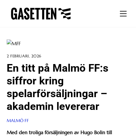
Skip
to
Men
content
2 FEBRUARI, 2026
En titt på Malmö FF:s
siffror kring
spelarförsäljningar –
akademin levererar
MALMÖ FF
Med den troliga försäljningen av Hugo Bolin till