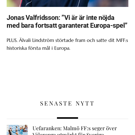
Jonas Valfridsson: ”Vi är är inte nöjda
med bara fortsatt garanterat Europa-spel”
PLUS. Älvali Lindström störtade fram och satte dit MFF:s
historiska första mål i Europa.
SENASTE NYTT
Uefaranken: Malmö FF:s seger över
Vålerenga utmärkt för Sverige