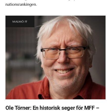
nationsrankingen.
MALMÖ FF
Ole Törner: En historisk seger för MFF –