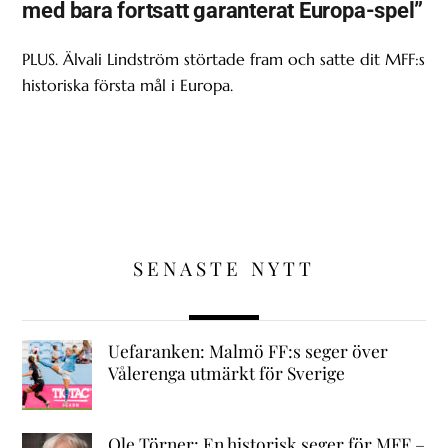
med bara fortsatt garanterat Europa-spel”
PLUS. Älvali Lindström störtade fram och satte dit MFF:s
historiska första mål i Europa.
SENASTE NYTT
Uefaranken: Malmö FF:s seger över
Vålerenga utmärkt för Sverige
Ole Törner: En historisk seger för MFF –