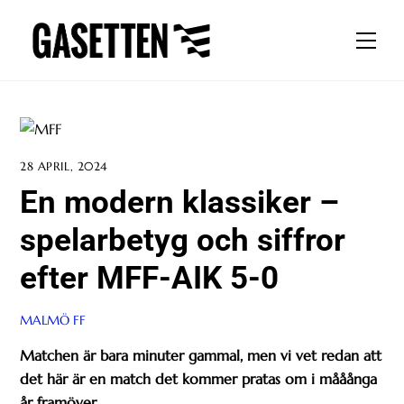
Skip
to
Men
content
28 APRIL, 2024
En modern klassiker –
spelarbetyg och siffror
efter MFF-AIK 5-0
MALMÖ FF
Matchen är bara minuter gammal, men vi vet redan att
det här är en match det kommer pratas om i mååånga
år framöver.