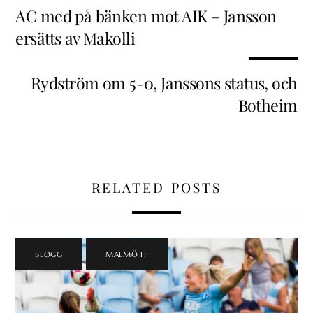
AC med på bänken mot AIK – Jansson
ersätts av Makolli
Rydström om 5-0, Janssons status, och
Botheim
RELATED POSTS
BLOGG
,
MALMÖ FF