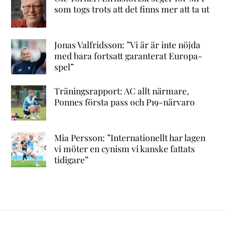
som togs trots att det finns mer att ta ut
Jonas Valfridsson: ”Vi är är inte nöjda
med bara fortsatt garanterat Europa-
spel”
Träningsrapport: AC allt närmare,
Ponnes första pass och P19-närvaro
Mia Persson: ”Internationellt har lagen
vi möter en cynism vi kanske fattats
tidigare”