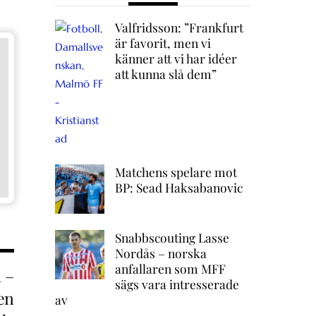
Valfridsson: ”Frankfurt
är favorit, men vi
känner att vi har idéer
att kunna slå dem”
Matchens spelare mot
BP: Sead Haksabanovic
Snabbscouting Lasse
Nordås – norska
anfallaren som MFF
 –
sägs vara intresserade
pen
av