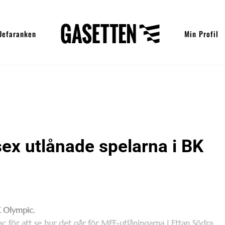
Uefaranken
Min Profil
x utlånade spelarna i BK
K Olympic.
för att se hur det går för MFF-utlåningarna i Ettan Södra.