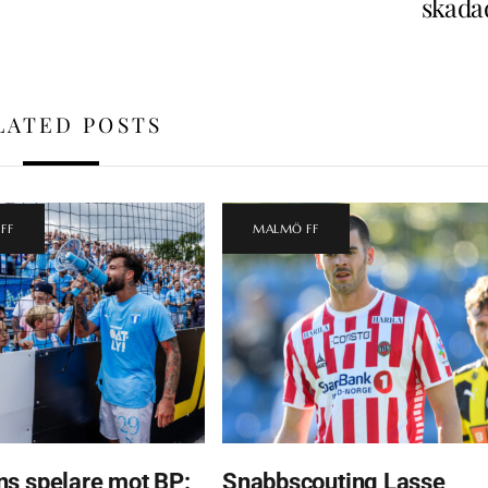
skada
LATED POSTS
FF
MALMÖ FF
s spelare mot BP:
Snabbscouting Lasse