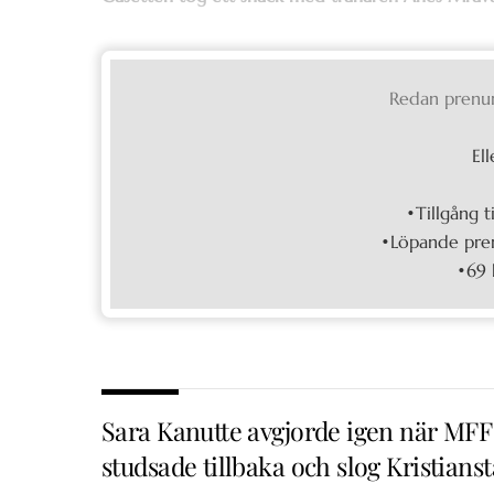
Redan prenu
Ell
•Tillgång t
•Löpande pren
•69 
Sara Kanutte avgjorde igen när MFF
studsade tillbaka och slog Kristians