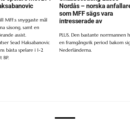
aksabanovic
Nordås – norska anfallar
som MFF sägs vara
ill MFF:s snyggaste mål
intresserade av
enna säsong, samt en
ande assist.
PLUS. Den bastante norrmannen h
utser Sead Haksabanovic
en framgångsrik period bakom sig
ns bästa spelare i 1-2
Nederländerna.
t BP.