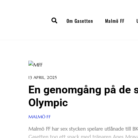
Skip
to
Search
content
Om Gasetten
Malmö FF
13 APRIL, 2025
En genomgång på de se
Olympic
MALMÖ FF
Malmö FF har sex stycken spelare utlånade till B
Gasetten tog ett snack med tränaren Anes Mravac 