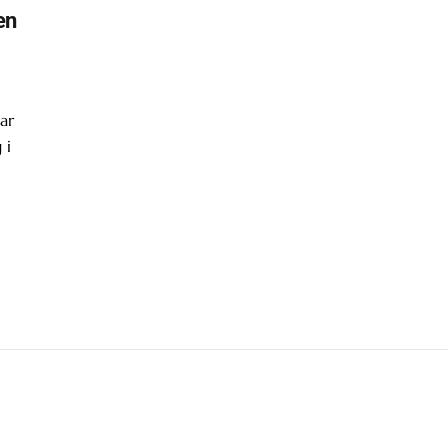
en
ar
 i