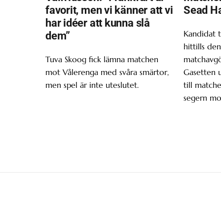
favorit, men vi känner att vi
Sead H
har idéer att kunna slå
Kandidat t
dem”
hittills d
Tuva Skoog fick lämna matchen
matchavgör
mot Vålerenga med svåra smärtor,
Gasetten 
men spel är inte uteslutet.
till matche
segern mo