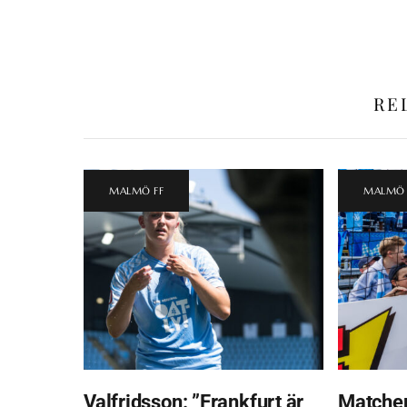
RE
MALMÖ FF
MALMÖ 
Valfridsson: ”Frankfurt är
Matchen