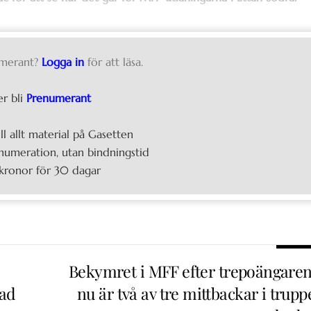
merant?
Logga in
för att läsa.
er bli
Prenumerant
ill allt material på Gasetten
umeration, utan bindningstid
kronor för 30 dagar
Bekymret i MFF efter trepoängaren
tad
nu är två av tre mittbackar i trup