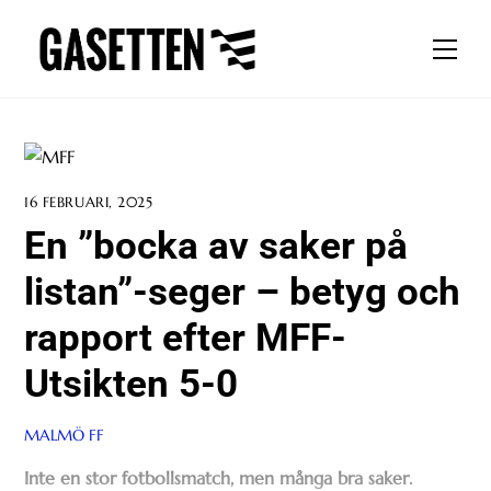
Skip
to
Men
content
16 FEBRUARI, 2025
En ”bocka av saker på
listan”-seger – betyg och
rapport efter MFF-
Utsikten 5-0
MALMÖ FF
Inte en stor fotbollsmatch, men många bra saker.