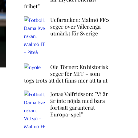
frihet”
Uefaranken: Malmö FF:s
seger över Vålerenga
utmärkt för Sverige
Ole Törner: En historisk
seger för MFF – som
togs trots att det finns mer att ta ut
Jonas Valfridsson: ”Vi är
är inte nöjda med bara
fortsatt garanterat
Europa-spel”