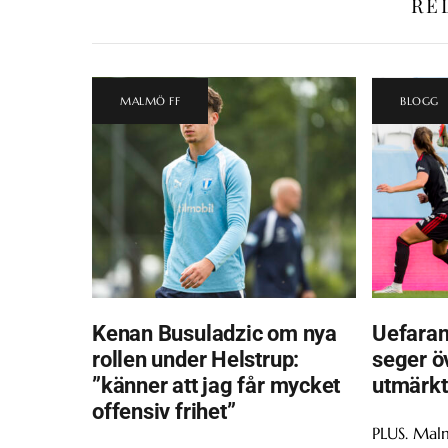
RE
MALMÖ FF
BLOGG
Kenan Busuladzic om nya
Uefaran
rollen under Helstrup:
seger ö
”känner att jag får mycket
utmärkt
offensiv frihet”
PLUS. Malm