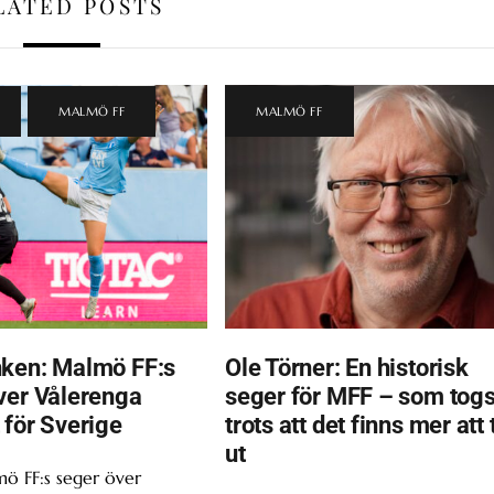
LATED POSTS
,
MALMÖ FF
MALMÖ FF
ken: Malmö FF:s
Ole Törner: En historisk
ver Vålerenga
seger för MFF – som tog
 för Sverige
trots att det finns mer att 
ut
ö FF:s seger över