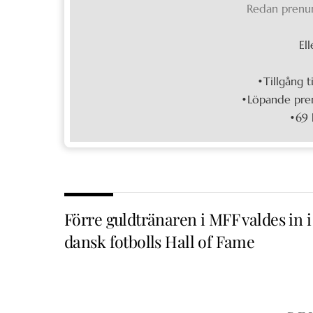
Redan prenu
Ell
•Tillgång t
•Löpande pren
•69 
Förre guldtränaren i MFF valdes in i
dansk fotbolls Hall of Fame