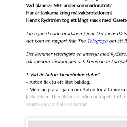
Vad planerar MFF under sommarfönstret?
Hur är tankarna kring målvaktsrotationen?
Henrik Rydström tog ett långt snack med Gasette
Intervjun skedde onsdagen 5 juni. Det fanns då i
det kom en rapport från The
Telegraph
om att Ry
Det kommer ytterligare en intervju med Rydström
går igenom vårsäsongen och kommande Europak
1. Vad är Anton Tinnerholms status?
- Anton fick ju ett litet bakslag.
- Men jag pratar gärna om Anton för att minska s
jävla driven. Han älskar att träna och spela fotb
smärta genom hela sin karriär.