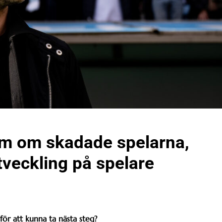
röm om skadade spelarna,
tveckling på spelare
ör att kunna ta nästa steg?