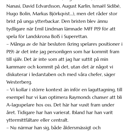
Nanasi, David Edvardsson, August Karlin, Ismaël Sidibé,
Hugo Bolin, Markus Björkqvist…), men det råder stor
brist på unga ytterbackar. Den bristen blev ännu
tydligare när Emil Lindman lämnade MFF P19 för att
spela för Landskrona BoIS i Superettan.
– Många av de här besluten (kring spelares positioner i
P19) är det inte jag personligen som har kommit fram
till själv. Det är inte som att jag har suttit på min
kammare och kommit på det, utan det är något vi
diskuterar i ledarstaben och med våra chefer, säger
Westerberg.
– Vi kollar i större kontext än inför en laguttagning, till
exempel hur vi kan optimera Raymonds chanser att bli
A-lagsspelare hos oss. Det här har vuxit fram under
året. Tidigare har han varierat. Ibland har han varit
yttermittfältare eller centralt.
– Nu närmar han sig, både åldersmässigt och