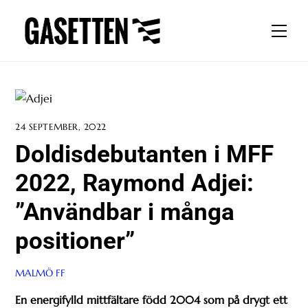
Skip
to
Men
content
24 SEPTEMBER, 2022
Doldisdebutanten i MFF
2022, Raymond Adjei:
”Användbar i många
positioner”
MALMÖ FF
En energifylld mittfältare född 2004 som på drygt ett