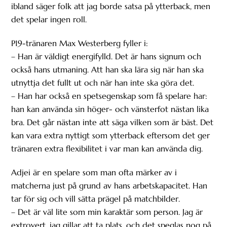
ibland säger folk att jag borde satsa på ytterback, men
det spelar ingen roll.
P19-tränaren Max Westerberg fyller i:
– Han är väldigt energifylld. Det är hans signum och
också hans utmaning. Att han ska lära sig när han ska
utnyttja det fullt ut och när han inte ska göra det.
– Han har också en spetsegenskap som få spelare har:
han kan använda sin höger- och vänsterfot nästan lika
bra. Det går nästan inte att säga vilken som är bäst. Det
kan vara extra nyttigt som ytterback eftersom det ger
tränaren extra flexibilitet i var man kan använda dig.
Adjei är en spelare som man ofta märker av i
matcherna just på grund av hans arbetskapacitet. Han
tar för sig och vill sätta prägel på matchbilder.
– Det är väl lite som min karaktär som person. Jag är
extrovert, jag gillar att ta plats, och det speglas nog på