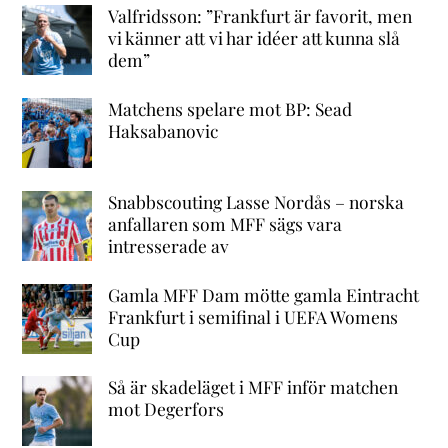
Valfridsson: ”Frankfurt är favorit, men
vi känner att vi har idéer att kunna slå
dem”
Matchens spelare mot BP: Sead
Haksabanovic
Snabbscouting Lasse Nordås – norska
anfallaren som MFF sägs vara
intresserade av
Gamla MFF Dam mötte gamla Eintracht
Frankfurt i semifinal i UEFA Womens
Cup
Så är skadeläget i MFF inför matchen
mot Degerfors