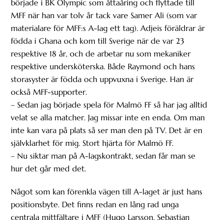
började i BK Olympic som åttaåring och flyttade till
MFF när han var tolv år tack vare Samer Ali (som var
materialare för MFF:s A-lag ett tag). Adjeis föräldrar är
födda i Ghana och kom till Sverige när de var 23
respektive 18 år, och de arbetar nu som mekaniker
respektive undersköterska. Både Raymond och hans
storasyster är födda och uppvuxna i Sverige. Han är
också MFF-supporter.
– Sedan jag började spela för Malmö FF så har jag alltid
velat se alla matcher. Jag missar inte en enda. Om man
inte kan vara på plats så ser man den på TV. Det är en
självklarhet för mig. Stort hjärta för Malmö FF.
– Nu siktar man på A-lagskontrakt, sedan får man se
hur det går med det.
Något som kan förenkla vägen till A-laget är just hans
positionsbyte. Det finns redan en lång rad unga
centrala mittfältare i MFF (Hugo Larsson, Sebastian