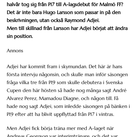
halvår tog sig från P17 till A-lagsdebut för Malmö FF?
Det är inte bara Hugo Larsson som passar in på den
beskrivningen, utan också Raymond Adjei.
Men till skillnad från Larsson har Adjei börjat att ändra
sin position.
Annons
Adjei har kommit fram i skymundan. Det här är hans
första intervju någonsin, och skulle man inför säsongen
fråga vilka tre från P19 som skulle debutera i Svenska
Cupen den här hösten så hade nog många sagt André
Alvarez Perez, Mamadou Diagne, och någon till. Få
hade nog sagt Adjei, som inledde säsongen på bänken i
P19 efter att ha blivit uppflyttad från P17 i vintras.
Men Adjei fick börja träna mer med A-laget när
Andreas Georgson var interimtränare, och det var