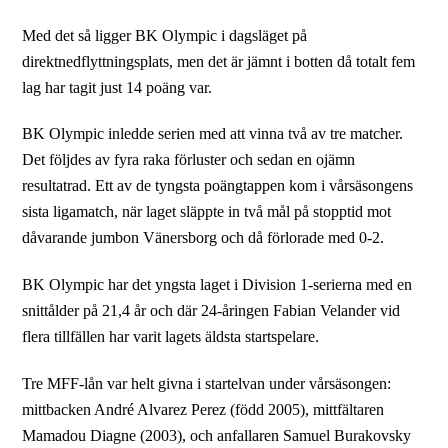
Med det så ligger BK Olympic i dagsläget på
direktnedflyttningsplats, men det är jämnt i botten då totalt fem
lag har tagit just 14 poäng var.
BK Olympic inledde serien med att vinna två av tre matcher.
Det följdes av fyra raka förluster och sedan en ojämn
resultatrad. Ett av de tyngsta poängtappen kom i vårsäsongens
sista ligamatch, när laget släppte in två mål på stopptid mot
dåvarande jumbon Vänersborg och då förlorade med 0-2.
BK Olympic har det yngsta laget i Division 1-serierna med en
snittålder på 21,4 år och där 24-åringen Fabian Velander vid
flera tillfällen har varit lagets äldsta startspelare.
Tre MFF-lån var helt givna i startelvan under vårsäsongen:
mittbacken André Alvarez Perez (född 2005), mittfältaren
Mamadou Diagne (2003), och anfallaren Samuel Burakovsky