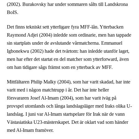
(2002). Burakovsky har under sommaren sålts till Landskrona
BoIS.
Det finns tekniskt sett ytterligare fyra MFF-lån. Ytterbacken
Raymond Adjei (2004) inledde som ordinarie, men han tappade
sin startplats under de avslutande vårmatcherna. Emmanuel
Igbonekwu (2002) hade det tvärtom: han inledde utanför laget,
men har efter det startat en del matcher som ytterforward, även
om han tidigare sågs främst som en ytterback av MFF.
Mittfältaren Philip Malky (2004), som har varit skadad, har inte
varit med i någon matchtrupp i år. Det har inte heller
försvararen Josef Al-Imam (2004), som har varit iväg på
provspel utomlands och långa landslagsläger med Iraks olika U-
landslag. I juni var Al-Imam startspelare för Irak när de vann
Västasiatiska U23-mästerskapet. Det är oklart vad som händer
med Al-Imam framöver.