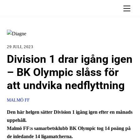
Skip
Men
to
content
29 JULI, 2023
Division 1 drar igång igen
– BK Olympic slåss för
att undvika nedflyttning
MALMÖ FF
Den här helgen sätter Division 1 igång igen efter en månads
uppehåll.
Malmö FF:s samarbetsklubb BK Olympic tog 14 poäng på
de inledande 14 ligamatcherna.