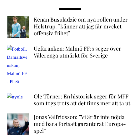
Kenan Busuladzic om nya rollen under
Helstrup: ”känner att jag får mycket
offensiv frihet”
Uefaranken: Malmö FF:s seger över
Vålerenga utmärkt för Sverige
Ole Törner: En historisk seger för MFF –
som togs trots att det finns mer att ta ut
Jonas Valfridsson: ”Vi är är inte nöjda
med bara fortsatt garanterat Europa-
spel”