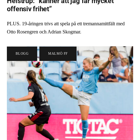
Helstrup: ”känner att jag får mycket
offensiv frihet”
PLUS. 19-åringen trivs att spela på ett tremannamittfält med
Otto Rosengren och Adrian Skogmar.
BLOGG
,
MALMÖ FF